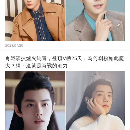
2023/07/26
肖戰演技爐火純青，登頂V榜25天，為何劇粉如此龐
大？網：這就是肖戰的魅力