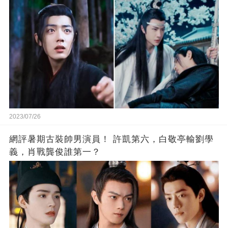
2023/07/26
網評暑期古裝帥男演員！ 許凱第六，白敬亭輸劉學
義，肖戰龔俊誰第一？