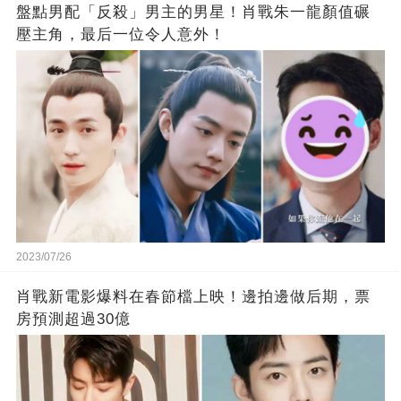
盤點男配「反殺」男主的男星！肖戰朱一龍顏值碾
壓主角，最后一位令人意外！
2023/07/26
肖戰新電影爆料在春節檔上映！邊拍邊做后期，票
房預測超過30億