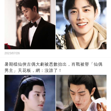
2023/07/26
暑期檔仙俠古偶大劇被悉數抬出，肖戰被譽「仙偶
男主」天花板，網：沒誰了！