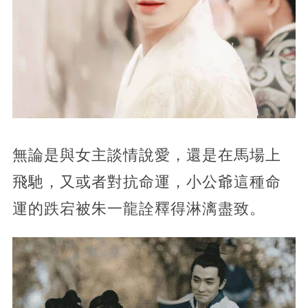
無論是與女主談情說愛，還是在馬場上
飛馳，又或者對抗命運，小公爺這種命
運的跌宕被朱一龍詮釋得淋漓盡致。