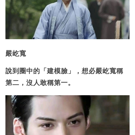
嚴屹寬
說到圈中的「建模臉」，想必嚴屹寬稱
第二，沒人敢稱第一。