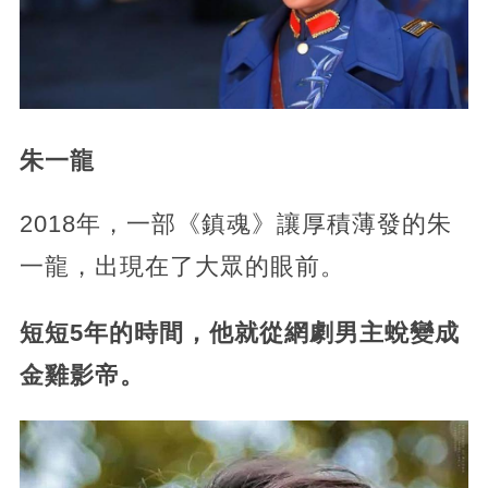
朱一龍
2018年，一部《鎮魂》讓厚積薄發的朱
一龍，出現在了大眾的眼前。
短短5年的時間，他就從網劇男主蛻變成
金雞影帝。