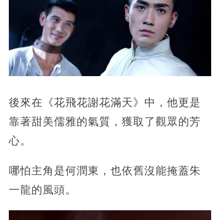
後來在《花飛花謝花滿天》中，他更是
靠著甜美儒雅的氣質，獲取了觀眾的芳
心。
哪怕主角是何潤東，也依舊沒能掩蓋朱
一龍的風頭。