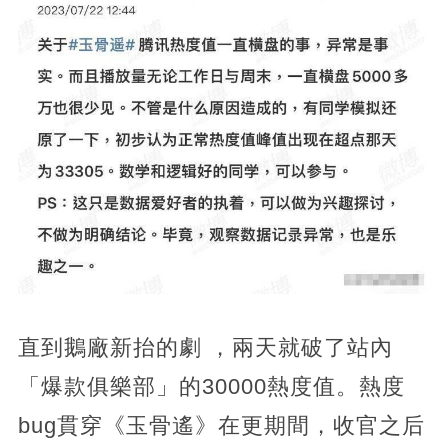
直到鵝廠新抬的劇 ，兩天就破了站內
「爆款俱樂部」的30000熱度值。熱度
bug貫穿《玉骨遙》在更期間，收官之后