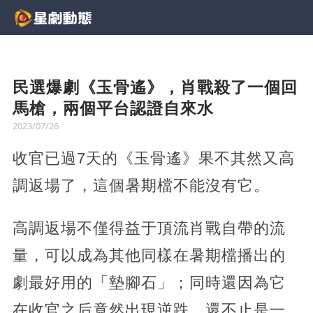
民選爆劇《玉骨遙》，肖戰殺了一個回
馬槍，兩個平台認證自來水
2023/07/26
收官已過7天的《玉骨遙》果不其然又高
調返場了，這個暑期檔不能沒有它。
高調返場不僅得益于頂流肖戰自帶的流
量，可以成為其他同樣在暑期檔播出的
劇最好用的「墊腳石」；同時還因為它
在收官之后竟然出現逆跌，還不止是一