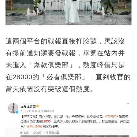
這兩個平台的戰報直接打臉鵝，應該沒
有提前通知鵝要發戰報，畢竟在站內并
未進入「爆款俱樂部」，熱度峰值只是
在28000的「必看俱樂部」，直到收官的
當天依舊沒有突破這個熱度。