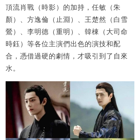
頂流肖戰（時影）的加持，任敏（朱
顏）、方逸倫（止淵）、王楚然（白雪
鶯）、李明德（重明）、韓棟（大司命
時鈺）等各位主演們出色的演技和配
合，憑借過硬的劇情，才吸引到了自來
水。