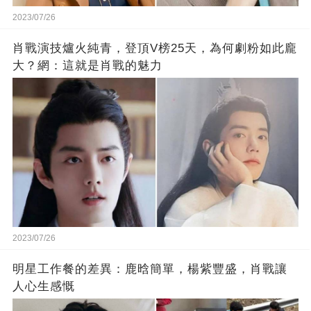
2023/07/26
肖戰演技爐火純青，登頂V榜25天，為何劇粉如此龐
大？網：這就是肖戰的魅力
2023/07/26
明星工作餐的差異：鹿晗簡單，楊紫豐盛，肖戰讓
人心生感慨