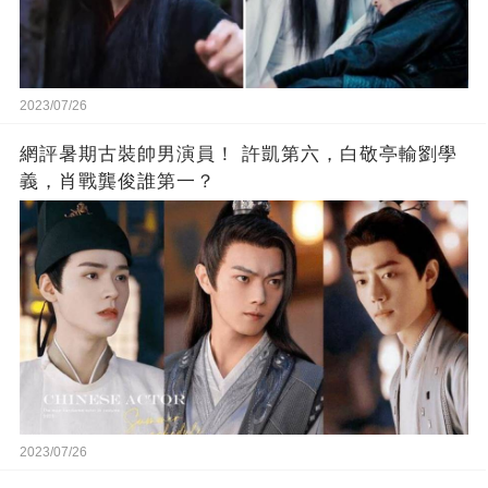
2023/07/26
網評暑期古裝帥男演員！ 許凱第六，白敬亭輸劉學
義，肖戰龔俊誰第一？
2023/07/26