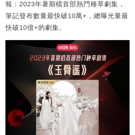
報：2023年暑期檔首部熱門種草劇集，
筆記發布數量最快破10萬+，總曝光量最
快破10億+的劇集。