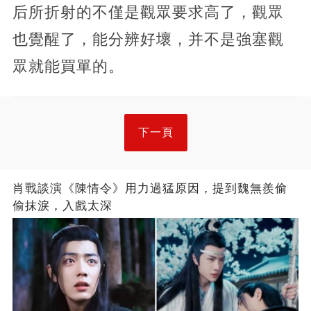
后所折射的不僅是觀眾要求高了，觀眾
也覺醒了，能分辨好壞，并不是強塞觀
眾就能買單的。
下一頁
肖戰談演《陳情令》用力過猛原因，提到魏無羨偷
偷抹淚，入戲太深