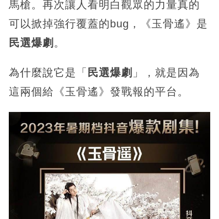
馬槍。再次讓人看明白觀眾的力量真的
可以掀掉強行覆蓋的bug，《玉骨遙》是
民選爆劇
。
為什麼說它是「
民選爆劇
」，就是因為
這兩個給《玉骨遙》發戰報的平台。