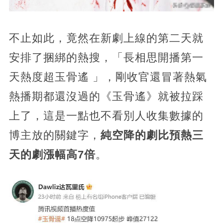
不止如此，竟然在新劇上線的第二天就
安排了捆綁的熱搜，「長相思開播第一
天熱度超玉骨遙 」，剛收官還冒著熱氣
熱播期都還沒過的《玉骨遙》就被拉踩
上了，這是一點也不看別人收集數據的
博主放的關鍵字，
純空降的劇比預熱三
天的劇漲幅高7倍
。