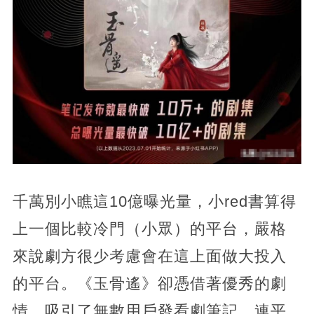
千萬別小瞧這10億曝光量，小red書算得
上一個比較冷門（小眾）的平台，嚴格
來說劇方很少考慮會在這上面做大投入
的平台。《玉骨遙》卻憑借著優秀的劇
情，吸引了無數用戶發看劇筆記，連平