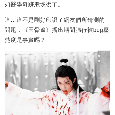
如醫學奇跡般恢復了。
這…這不是剛好印證了網友們所猜測的
問題，《玉骨遙》播出期間強行被bug壓
熱度是事實嗎？