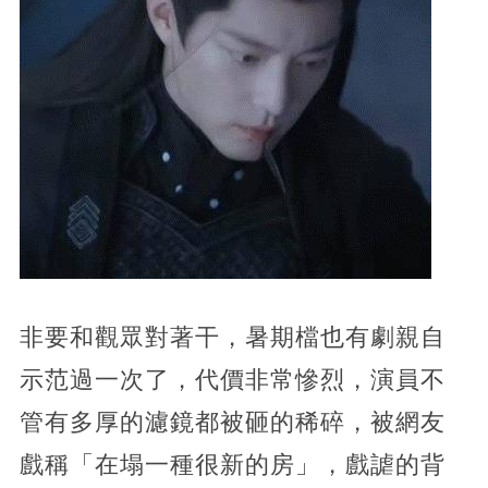
非要和觀眾對著干，暑期檔也有劇親自
示范過一次了，代價非常慘烈，演員不
管有多厚的濾鏡都被砸的稀碎，被網友
戲稱「在塌一種很新的房」，戲謔的背