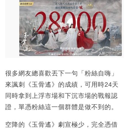
很多網友總喜歡丟下一句「粉絲自嗨」
來諷刺《玉骨遙》的成績，可用時24天
同時拿到上浮市場和下沉市場的戰報認
證，單憑粉絲這一個群體是做不到的。
空降的《玉骨遙》劇宣極少，完全憑借