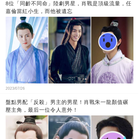
8位「同齡不同命」陸劇男星，肖戰是頂級流量，任
嘉倫當紅小生，而他被遺忘
2023/07/26
盤點男配「反殺」男主的男星！肖戰朱一龍顏值碾
壓主角，最后一位令人意外！