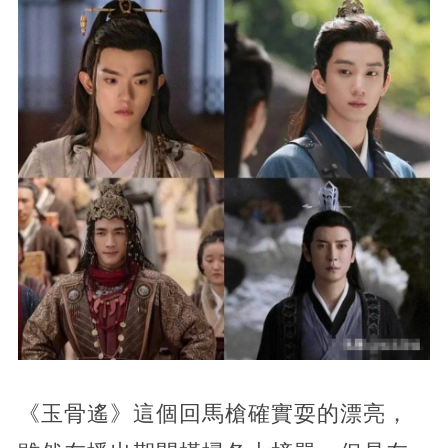
《玉骨遙》這個回馬槍確實耍的漂亮，