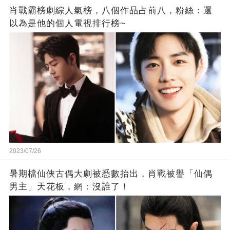
肖戰霸榜劇綜人氣榜，八個作品占前八，粉絲：還
以為是他的個人電視排行榜~
2023/07/26
暑期檔仙俠古偶大劇被悉數抬出，肖戰被譽「仙偶
男主」天花板，網：沒誰了！