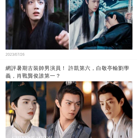
2023/07/26
網評暑期古裝帥男演員！ 許凱第六，白敬亭輸劉學
義，肖戰龔俊誰第一？