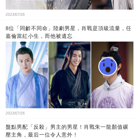
2023/07/26
8位「同齡不同命」陸劇男星，肖戰是頂級流量，任
嘉倫當紅小生，而他被遺忘
2023/07/26
盤點男配「反殺」男主的男星！肖戰朱一龍顏值碾
壓主角，最后一位令人意外！