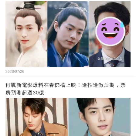
2023/07/26
肖戰新電影爆料在春節檔上映！邊拍邊做后期，票
房預測超過30億