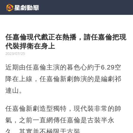
任嘉倫現代戲正在熱播，請任嘉倫把現
代裝捍衛在身上
2023/07/25
近期由任嘉倫主演的暮色心約于6.29空
降在上線，任嘉倫新劇飾演的是編劇祁
連山。
任嘉倫新劇造型獨特，現代裝非常的帥
氣，之前一直網傳任嘉倫是古裝半永
久，其實并不極限于古裝。