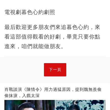
電視劇暮色心約劇照
最后歡迎更多朋友們來追暮色心約，來
看這部值得觀看的好劇，畢竟只要你點
進來，咱們就能做朋友。
下一頁
肖戰談演《陳情令》用力過猛原因，提到魏無羨偷
偷抹淚，入戲太深