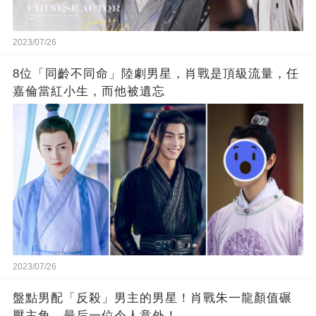
2023/07/26
8位「同齡不同命」陸劇男星，肖戰是頂級流量，任
嘉倫當紅小生，而他被遺忘
2023/07/26
盤點男配「反殺」男主的男星！肖戰朱一龍顏值碾
壓主角，最后一位令人意外！