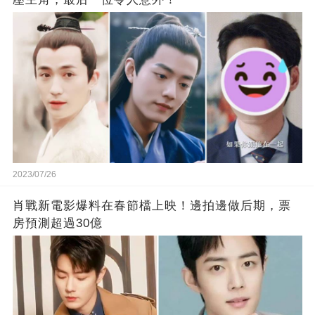
2023/07/26
肖戰新電影爆料在春節檔上映！邊拍邊做后期，票
房預測超過30億