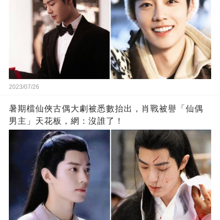
2023/07/26
暑期檔仙俠古偶大劇被悉數抬出，肖戰被譽「仙偶
男主」天花板，網：沒誰了！