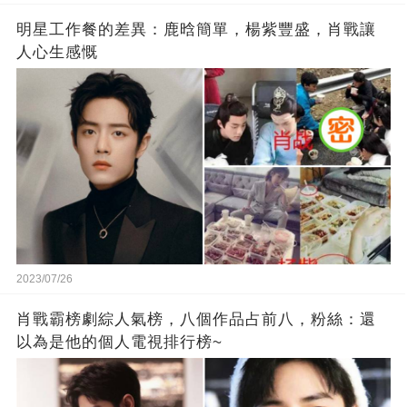
明星工作餐的差異：鹿晗簡單，楊紫豐盛，肖戰讓
人心生感慨
2023/07/26
肖戰霸榜劇綜人氣榜，八個作品占前八，粉絲：還
以為是他的個人電視排行榜~