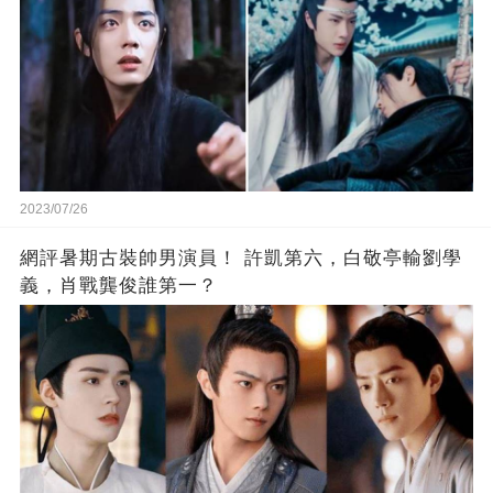
2023/07/26
網評暑期古裝帥男演員！ 許凱第六，白敬亭輸劉學
義，肖戰龔俊誰第一？