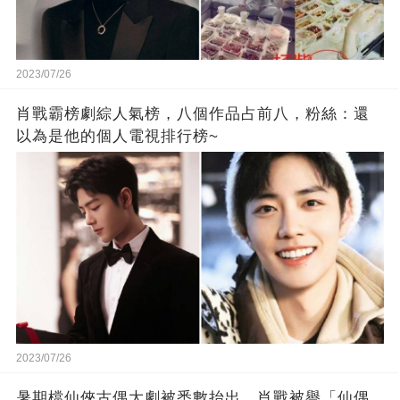
2023/07/26
肖戰霸榜劇綜人氣榜，八個作品占前八，粉絲：還
以為是他的個人電視排行榜~
2023/07/26
暑期檔仙俠古偶大劇被悉數抬出，肖戰被譽「仙偶