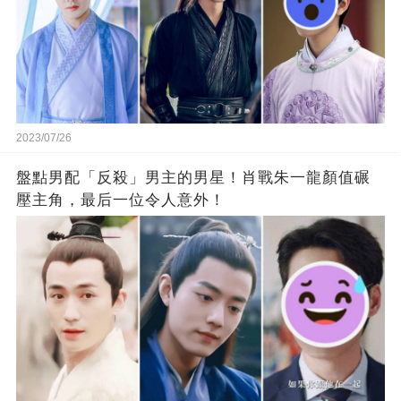
2023/07/26
盤點男配「反殺」男主的男星！肖戰朱一龍顏值碾
壓主角，最后一位令人意外！