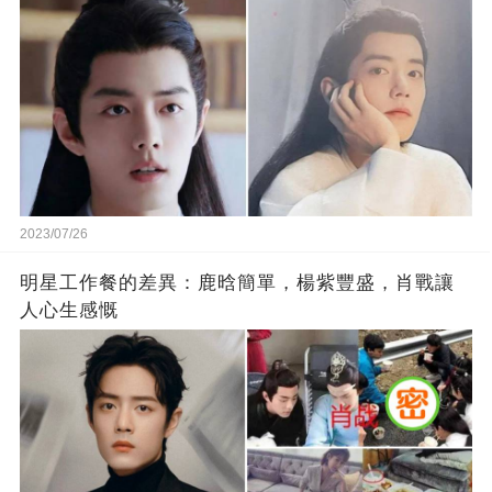
2023/07/26
明星工作餐的差異：鹿晗簡單，楊紫豐盛，肖戰讓
人心生感慨