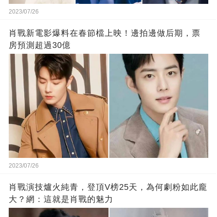
2023/07/26
肖戰新電影爆料在春節檔上映！邊拍邊做后期，票
房預測超過30億
2023/07/26
肖戰演技爐火純青，登頂V榜25天，為何劇粉如此龐
大？網：這就是肖戰的魅力