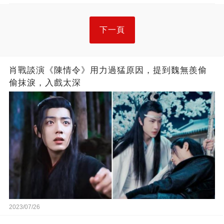
下一頁
肖戰談演《陳情令》用力過猛原因，提到魏無羨偷
偷抹淚，入戲太深
2023/07/26