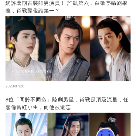
網評暑期古裝帥男演員！ 許凱第六，白敬亭輸劉學
義，肖戰龔俊誰第一？
2023/07/26
8位「同齡不同命」陸劇男星，肖戰是頂級流量，任
嘉倫當紅小生，而他被遺忘