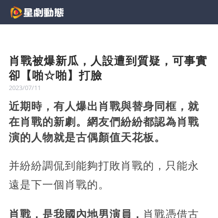
肖戰被爆新瓜，人設遭到質疑，可事實
卻【啪☆啪】打臉
2023/07/11
近期時，有人爆出肖戰與替身同框，就
在肖戰的新劇。網友們紛紛都認為肖戰
演的人物就是古偶顏值天花板。
并紛紛調侃到能夠打敗肖戰的，只能永
遠是下一個肖戰的。
肖戰，是我國內地男演員，
肖戰憑借古