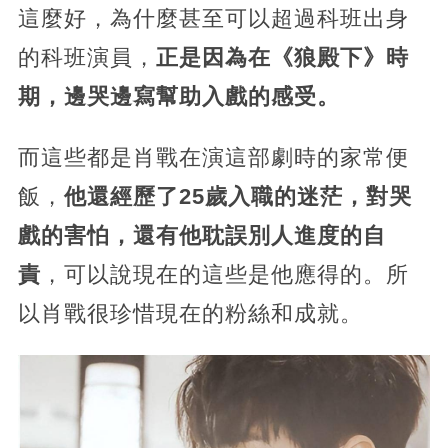
這麼好，為什麼甚至可以超過科班出身
的科班演員，
正是因為在《狼殿下》時
期，邊哭邊寫幫助入戲的感受。
而這些都是肖戰在演這部劇時的家常便
飯，
他還經歷了25歲入職的迷茫，對哭
戲的害怕，還有他耽誤別人進度的自
責
，可以說現在的這些是他應得的。所
以肖戰很珍惜現在的粉絲和成就。