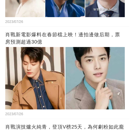
2023/07/26
肖戰新電影爆料在春節檔上映！邊拍邊做后期，票
房預測超過30億
2023/07/26
肖戰演技爐火純青，登頂V榜25天，為何劇粉如此龐