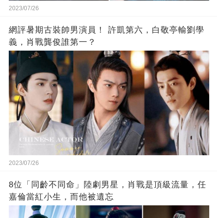
2023/07/26
網評暑期古裝帥男演員！ 許凱第六，白敬亭輸劉學
義，肖戰龔俊誰第一？
2023/07/26
8位「同齡不同命」陸劇男星，肖戰是頂級流量，任
嘉倫當紅小生，而他被遺忘