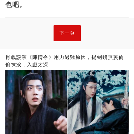
色吧。
下一頁
肖戰談演《陳情令》用力過猛原因，提到魏無羨偷
偷抹淚，入戲太深