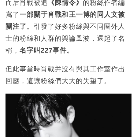
而后肖戰被追
《陳情令》
的粉絲作者編
寫了
一部關于肖戰和王一博的同人文被
關注了
。引發了好多粉絲與不同圈外人
士的粉絲和人群的輿論風波，還起了名
稱，
名字叫227事件。
但此事當時肖戰并沒有與其工作室作出
回應，這讓粉絲們大大的失望了。