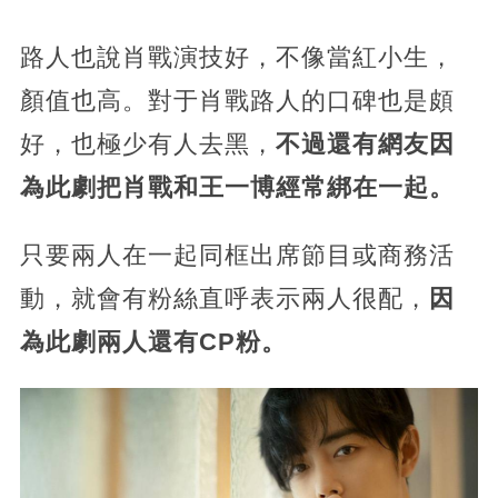
路人也說肖戰演技好，不像當紅小生，
顏值也高。對于肖戰路人的口碑也是頗
好，也極少有人去黑，
不過還有網友因
為此劇把肖戰和王一博經常綁在一起。
只要兩人在一起同框出席節目或商務活
動，就會有粉絲直呼表示兩人很配，
因
為此劇兩人還有CP粉。