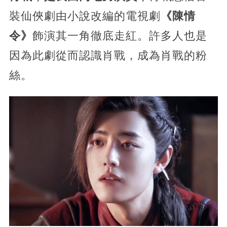
裝仙俠劇由小說改編的電視劇
《陳情
令》
飾演其一角徹底走紅。許多人也是
因為此劇從而認識肖戰，成為肖戰的粉
絲。