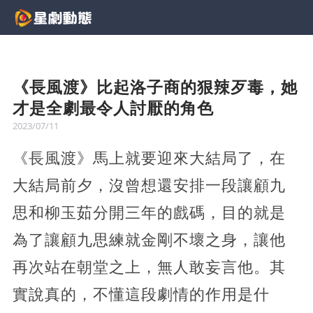
《長風渡》比起洛子商的狠辣歹毒，她
才是全劇最令人討厭的角色
2023/07/11
《長風渡》馬上就要迎來大結局了，在
大結局前夕，沒曾想還安排一段讓顧九
思和柳玉茹分開三年的戲碼，目的就是
為了讓顧九思練就金剛不壞之身，讓他
再次站在朝堂之上，無人敢妄言他。其
實說真的，不懂這段劇情的作用是什