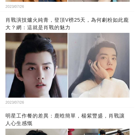
2023/07/26
肖戰演技爐火純青，登頂V榜25天，為何劇粉如此龐
大？網：這就是肖戰的魅力
2023/07/26
明星工作餐的差異：鹿晗簡單，楊紫豐盛，肖戰讓
人心生感慨