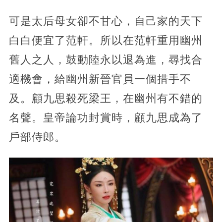
可是太后母女卻不甘心，自己家的天下
白白便宜了范軒。所以在范軒重用幽州
舊人之人，鼓動陸永以退為進，尋找合
適機會，給幽州新晉官員一個措手不
及。顧九思殺死梁王，在幽州有不錯的
名聲。皇帝論功封賞時，顧九思成為了
戶部侍郎。