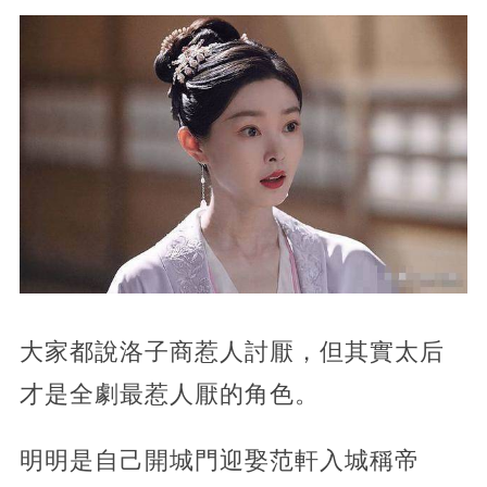
大家都說洛子商惹人討厭，但其實太后
才是全劇最惹人厭的角色。
明明是自己開城門迎娶范軒入城稱帝