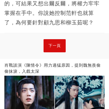
的，可結果又想出爾反爾，將權力牢牢
掌握在手中。你說她控制范軒也就算
了，為何要針對顧九思和柳玉茹呢？
下一頁
肖戰談演《陳情令》用力過猛原因，提到魏無羨偷
偷抹淚，入戲太深