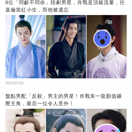
8位「同齡不同命」陸劇男星，肖戰是頂級流量，任
嘉倫當紅小生，而他被遺忘
2023/07/26
盤點男配「反殺」男主的男星！肖戰朱一龍顏值碾
壓主角，最后一位令人意外！