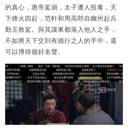
的真心，惠帝駕崩，太子遭人投毒，天
下烽火四起，范軒和周高郎自幽州起兵
勤王救駕。與其讓東都落入他人之手，
不如將天下交到有德行之人的手中，還
可以博得個好名聲。