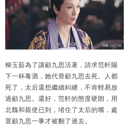
柳玉茹為了讓顧九思活著，請求范軒賜
下一杯毒酒，她代替顧九思去死。人都
死了，太后還想繼續糾纏，不肯輕易放
過顧九思。還好，范軒的態度硬朗，用
北魏和親使已到，堵住了太后的嘴，處
置顧九思一事才被翻了過去。