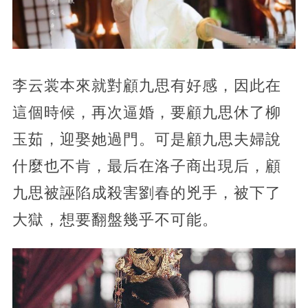
李云裳本來就對顧九思有好感，因此在
這個時候，再次逼婚，要顧九思休了柳
玉茹，迎娶她過門。可是顧九思夫婦說
什麼也不肯，最后在洛子商出現后，顧
九思被誣陷成殺害劉春的兇手，被下了
大獄，想要翻盤幾乎不可能。