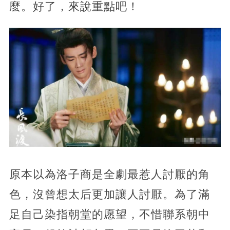
麼。好了，來說重點吧！
原本以為洛子商是全劇最惹人討厭的角
色，沒曾想太后更加讓人討厭。為了滿
足自己染指朝堂的愿望，不惜聯系朝中