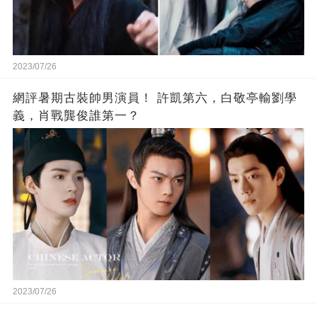
2023/07/26
網評暑期古裝帥男演員！ 許凱第六，白敬亭輸劉學
義，肖戰龔俊誰第一？
2023/07/26