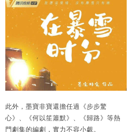
此外，墨寶非寶還擔任過《步步驚
心》、《何以笙簫默》、《歸路》等熱
門劇集的編劇，實力不容小覷。