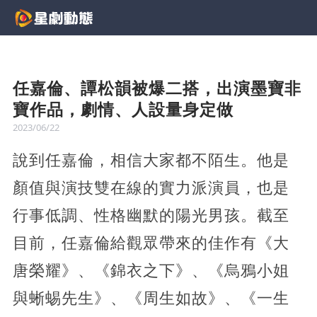
任嘉倫、譚松韻被爆二搭，出演墨寶非
寶作品，劇情、人設量身定做
2023/06/22
說到任嘉倫，相信大家都不陌生。他是
顏值與演技雙在線的實力派演員，也是
行事低調、性格幽默的陽光男孩。截至
目前，任嘉倫給觀眾帶來的佳作有《大
唐榮耀》、《錦衣之下》、《烏鴉小姐
與蜥蜴先生》、《周生如故》、《一生