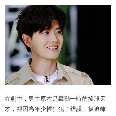
在劇中，男主原本是轟動一時的撞球天
才，卻因為年少輕狂犯了錯誤，被迫離