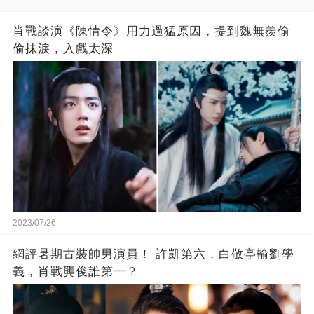
肖戰談演《陳情令》用力過猛原因，提到魏無羨偷
偷抹淚，入戲太深
2023/07/26
網評暑期古裝帥男演員！ 許凱第六，白敬亭輸劉學
義，肖戰龔俊誰第一？