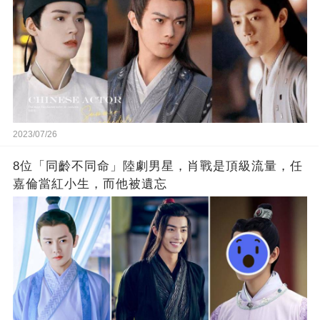
2023/07/26
8位「同齡不同命」陸劇男星，肖戰是頂級流量，任
嘉倫當紅小生，而他被遺忘