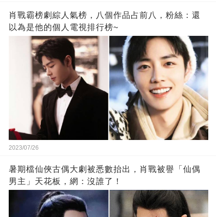
肖戰霸榜劇綜人氣榜，八個作品占前八，粉絲：還
以為是他的個人電視排行榜~
2023/07/26
暑期檔仙俠古偶大劇被悉數抬出，肖戰被譽「仙偶
男主」天花板，網：沒誰了！