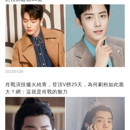
2023/07/26
肖戰演技爐火純青，登頂V榜25天，為何劇粉如此龐
大？網：這就是肖戰的魅力