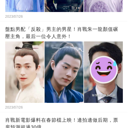
2023/07/26
盤點男配「反殺」男主的男星！肖戰朱一龍顏值碾
壓主角，最后一位令人意外！
2023/07/26
肖戰新電影爆料在春節檔上映！邊拍邊做后期，票
房預測超過30億