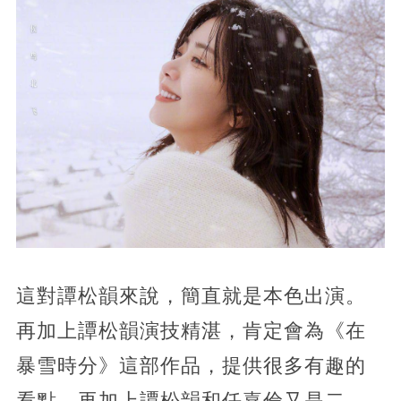
這對譚松韻來說，簡直就是本色出演。
再加上譚松韻演技精湛，肯定會為《在
暴雪時分》這部作品，提供很多有趣的
看點。再加上譚松韻和任嘉倫又是二