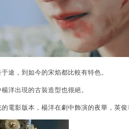
奈于途，到如今的宋焰都比較有特色。
中楊洋出現的古裝造型也很絕。
花的電影版本，楊洋在劇中飾演的夜華，英俊