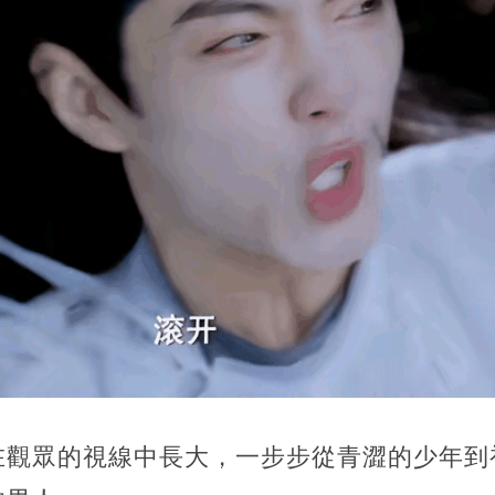
在觀眾的視線中長大，一步步從青澀的少年到