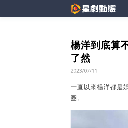
楊洋到底算
了然
2023/07/11
一直以來楊洋都是
圈。