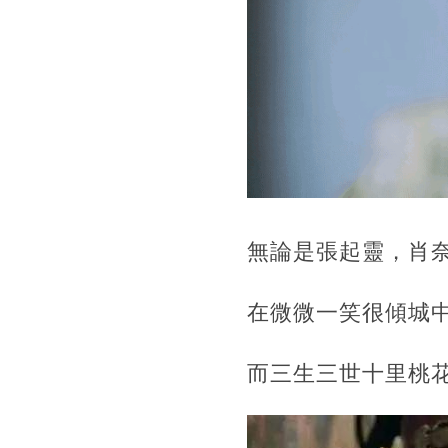
無論是張起靈，肖
在微微一笑很傾城
而三生三世十里桃