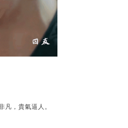
非凡，貴氣逼人。