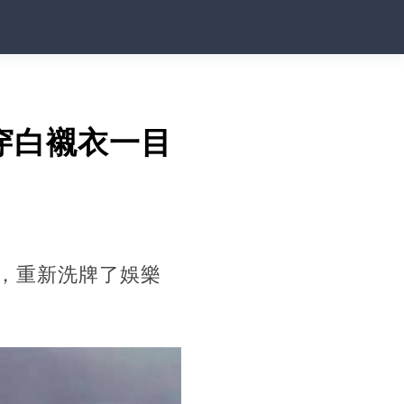
穿白襯衣一目
，重新洗牌了娛樂