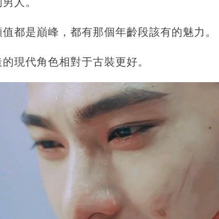
的男人。
顏值都是巔峰，都有那個年齡段該有的魅力。
造的現代角色相對于古裝更好。