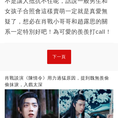
不是讓人抵抗不住呢，話說一般男生和
女孩子合照會這樣賣萌一定就是真愛無
疑了，想必在肖戰小哥哥和趙露思的關
系一定特別好吧！為可愛的羨羨打call！
下一頁
肖戰談演《陳情令》用力過猛原因，提到魏無羨偷
偷抹淚，入戲太深