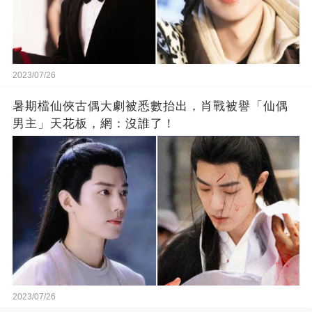
2023/07/26
暑期檔仙俠古偶大劇被悉數抬出，肖戰被譽「仙偶
男主」天花板，網：沒誰了！
2023/07/26