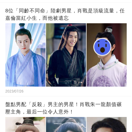
8位「同齡不同命」陸劇男星，肖戰是頂級流量，任
嘉倫當紅小生，而他被遺忘
2023/07/26
盤點男配「反殺」男主的男星！肖戰朱一龍顏值碾
壓主角，最后一位令人意外！