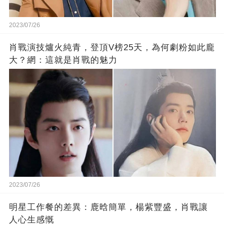
2023/07/26
肖戰演技爐火純青，登頂V榜25天，為何劇粉如此龐
大？網：這就是肖戰的魅力
2023/07/26
明星工作餐的差異：鹿晗簡單，楊紫豐盛，肖戰讓
人心生感慨