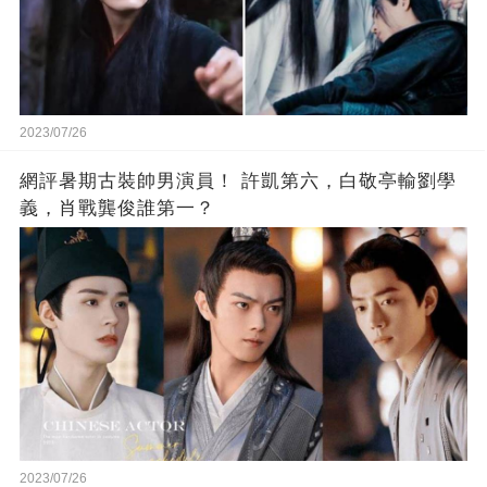
2023/07/26
網評暑期古裝帥男演員！ 許凱第六，白敬亭輸劉學
義，肖戰龔俊誰第一？
2023/07/26