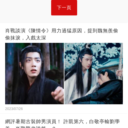
下一頁
肖戰談演《陳情令》用力過猛原因，提到魏無羨偷
偷抹淚，入戲太深
2023/07/26
網評暑期古裝帥男演員！ 許凱第六，白敬亭輸劉學