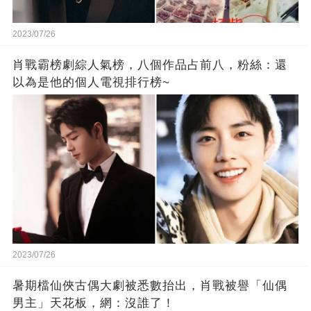
2023/07/26
肖戰霸榜劇綜人氣榜，八個作品占前八，粉絲：還
以為是他的個人電視排行榜~
2023/07/26
暑期檔仙俠古偶大劇被悉數抬出，肖戰被譽「仙偶
男主」天花板，網：沒誰了！