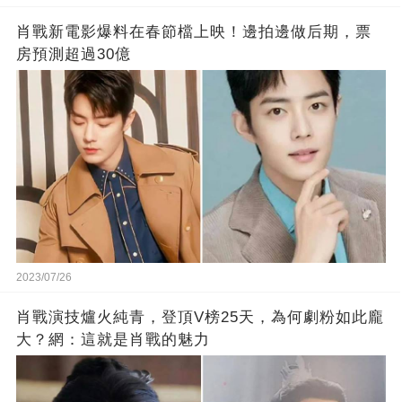
肖戰新電影爆料在春節檔上映！邊拍邊做后期，票
房預測超過30億
2023/07/26
肖戰演技爐火純青，登頂V榜25天，為何劇粉如此龐
大？網：這就是肖戰的魅力