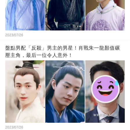
2023/07/26
盤點男配「反殺」男主的男星！肖戰朱一龍顏值碾
壓主角，最后一位令人意外！
2023/07/26