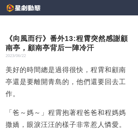
《向風而行》番外13:程霄突然感謝顧
南亭，顧南亭背后一陣冷汗
2023/06/22
美好的時間總是過得很快，程霄和顧南
亭還是要離開青島的，他們還要回去工
作。
「爸～媽～」程霄抱著程爸爸和程媽媽
撒嬌，眼淚汪汪的樣子非常惹人憐愛。