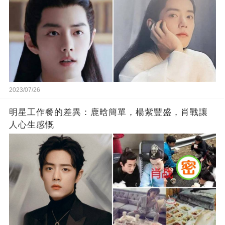
2023/07/26
明星工作餐的差異：鹿晗簡單，楊紫豐盛，肖戰讓
人心生感慨