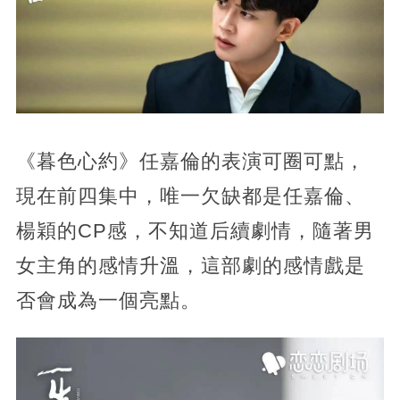
《暮色心約》任嘉倫的表演可圈可點，
現在前四集中，唯一欠缺都是任嘉倫、
楊穎的CP感，不知道后續劇情，隨著男
女主角的感情升溫，這部劇的感情戲是
否會成為一個亮點。