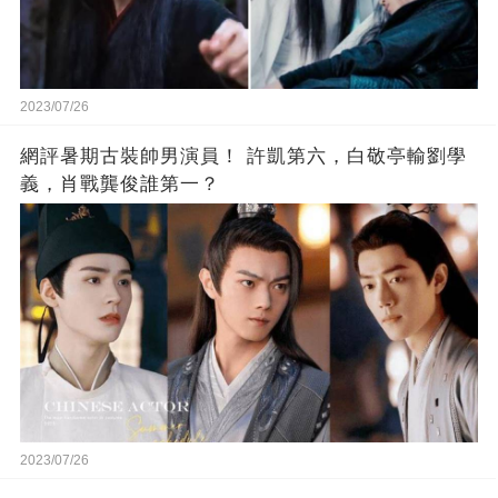
2023/07/26
網評暑期古裝帥男演員！ 許凱第六，白敬亭輸劉學
義，肖戰龔俊誰第一？
2023/07/26