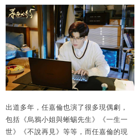
出道多年，任嘉倫也演了很多現偶劇，
包括《烏鴉小姐與蜥蜴先生》《一生一
世》《不說再見》等等，而任嘉倫的現