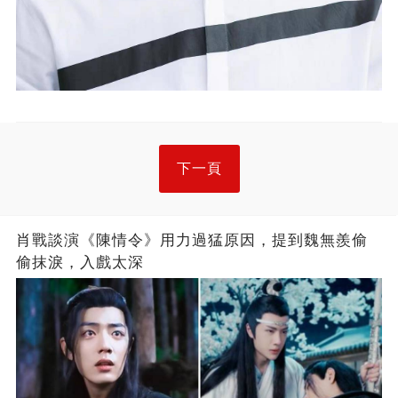
下一頁
肖戰談演《陳情令》用力過猛原因，提到魏無羨偷
偷抹淚，入戲太深