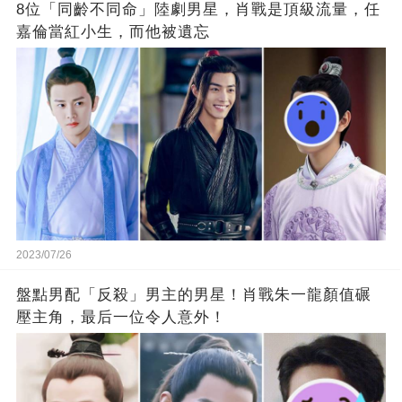
8位「同齡不同命」陸劇男星，肖戰是頂級流量，任
嘉倫當紅小生，而他被遺忘
2023/07/26
盤點男配「反殺」男主的男星！肖戰朱一龍顏值碾
壓主角，最后一位令人意外！