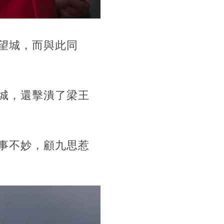
望城，而與此同
城，還擊潰了梁王
事不妙，顧九思惹