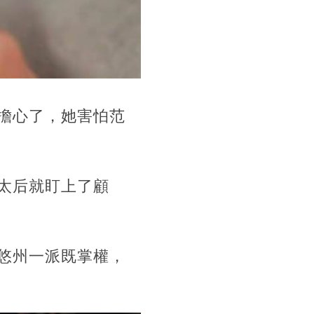
擔心了，她害怕范
太后就盯上了顧
悠州一派既掌權，