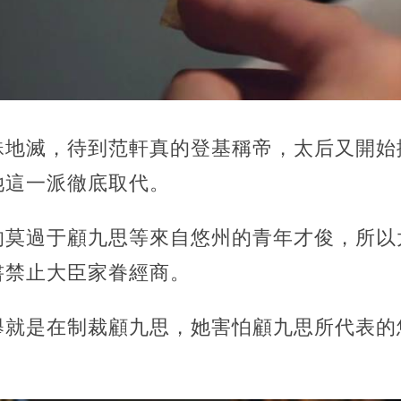
誅地滅，待到范軒真的登基稱帝，太后又開始
她這一派徹底取代。
的莫過于顧九思等來自悠州的青年才俊，所以
書禁止大臣家眷經商。
舉就是在制裁顧九思，她害怕顧九思所代表的