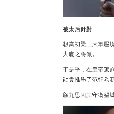
被太后針對
想當初梁王大軍壓
大廈之將傾。
于是乎，在皇帝駕
勛貴推舉了范軒為
顧九思因其守衛望