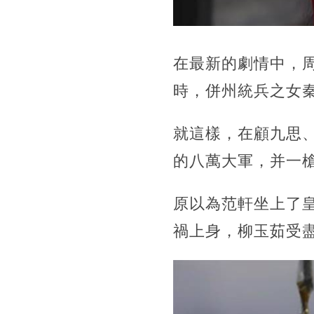
在最新的劇情中，
時，併州統兵之女
就這樣，在顧九思
的八萬大軍，并一
原以為范軒坐上了
禍上身，柳玉茹受