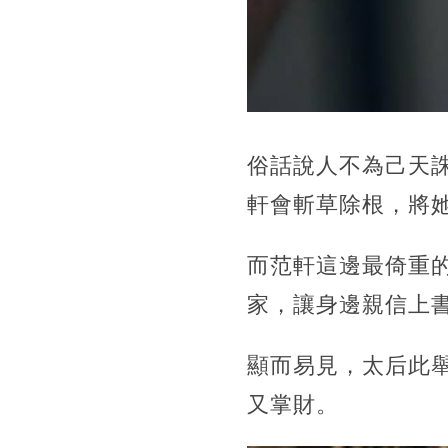
俗話說人不為己天
軒會斬草除根，將
而范軒這邊最倚重
家，讓身邊親信上
顯而易見，太后此
又掌財。