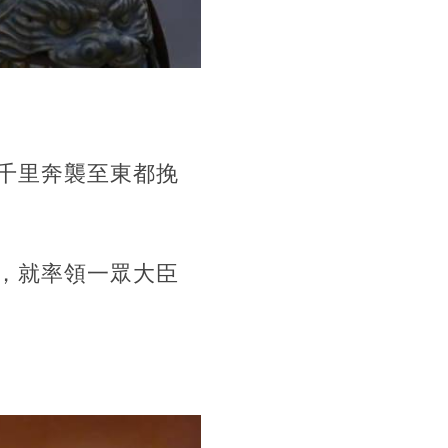
千里奔襲至東都挽
，就率領一眾大臣