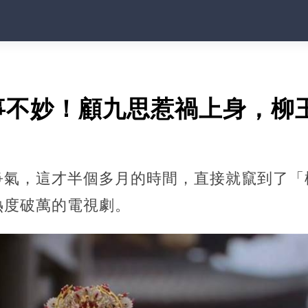
事不妙！顧九思惹禍上身，柳
爭氣，這才半個多月的時間，直接就竄到了「
熱度破萬的電視劇。