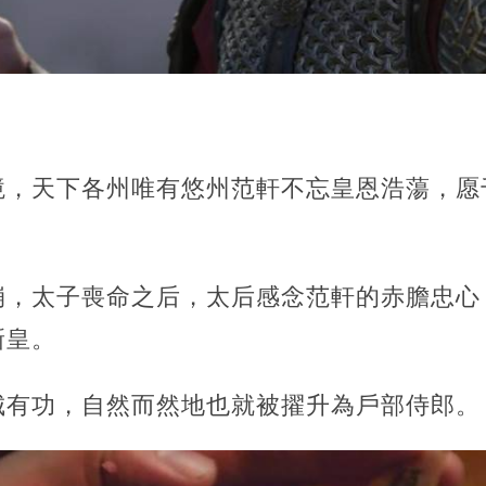
境，天下各州唯有悠州范軒不忘皇恩浩蕩，愿
崩，太子喪命之后，太后感念范軒的赤膽忠心
新皇。
城有功，自然而然地也就被擢升為戶部侍郎。