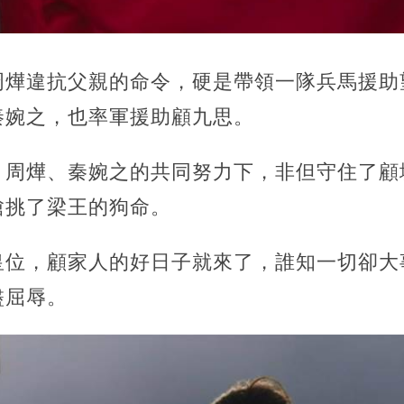
周燁違抗父親的命令，硬是帶領一隊兵馬援助
秦婉之，也率軍援助顧九思。
、周燁、秦婉之的共同努力下，非但守住了顧
槍挑了梁王的狗命。
皇位，顧家人的好日子就來了，誰知一切卻大
盡屈辱。