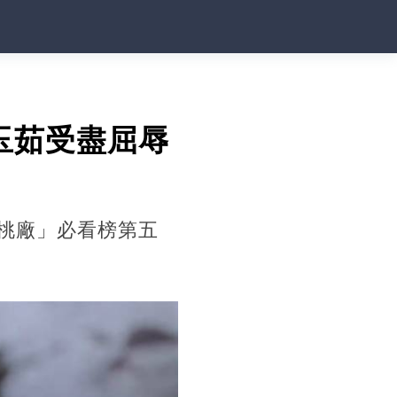
玉茹受盡屈辱
桃廠」必看榜第五