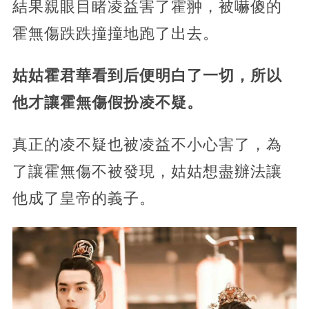
結果親眼目睹凌益害了霍翀，被嚇傻的
霍無傷跌跌撞撞地跑了出去。
姑姑霍君華看到后便明白了一切，所以
他才讓霍無傷假扮凌不疑。
真正的凌不疑也被凌益不小心害了，為
了讓霍無傷不被發現，姑姑想盡辦法讓
他成了皇帝的義子。