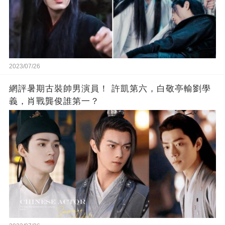
2023/07/26
網評暑期古裝帥男演員！ 許凱第六，白敬亭輸劉學
義，肖戰龔俊誰第一？