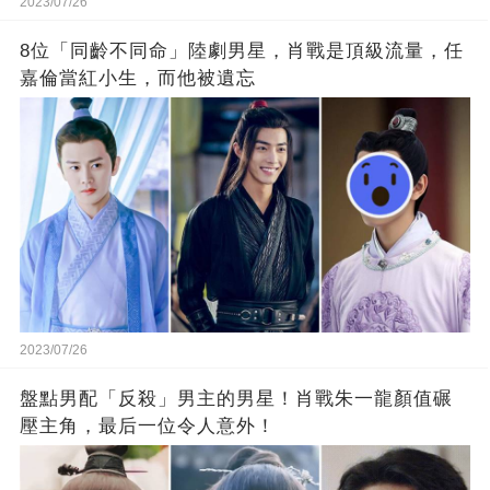
2023/07/26
8位「同齡不同命」陸劇男星，肖戰是頂級流量，任
嘉倫當紅小生，而他被遺忘
2023/07/26
盤點男配「反殺」男主的男星！肖戰朱一龍顏值碾
壓主角，最后一位令人意外！