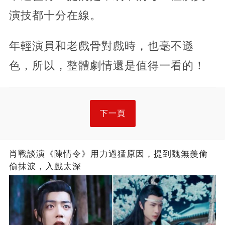
演技都十分在線。
年輕演員和老戲骨對戲時，也毫不遜
色，所以，整體劇情還是值得一看的！
下一頁
肖戰談演《陳情令》用力過猛原因，提到魏無羨偷
偷抹淚，入戲太深