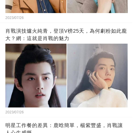
2023/07/26
肖戰演技爐火純青，登頂V榜25天，為何劇粉如此龐
大？網：這就是肖戰的魅力
2023/07/26
明星工作餐的差異：鹿晗簡單，楊紫豐盛，肖戰讓
人心生感慨