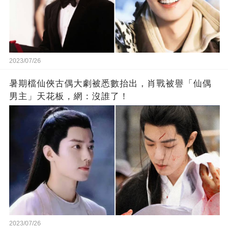
2023/07/26
暑期檔仙俠古偶大劇被悉數抬出，肖戰被譽「仙偶
男主」天花板，網：沒誰了！
2023/07/26