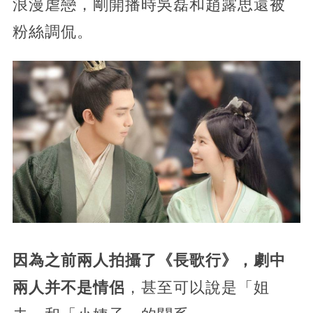
浪漫虐戀，剛開播時吳磊和趙露思還被
粉絲調侃。
因為之前兩人拍攝了《長歌行》，劇中
兩人并不是情侶
，甚至可以說是「姐