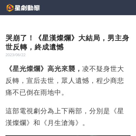
哭崩了！《星漢燦爛》大結局，男主身
世反轉，終成遺憾
2023/06/22
《星光燦爛》高光來襲，
凌不疑身世大
反轉，宣后去世，眾人遺憾，程少商悲
痛不已倒在雨地中。
這部電視劇分為上下兩部，分別是《星
漢燦爛》和《月生滄海》。