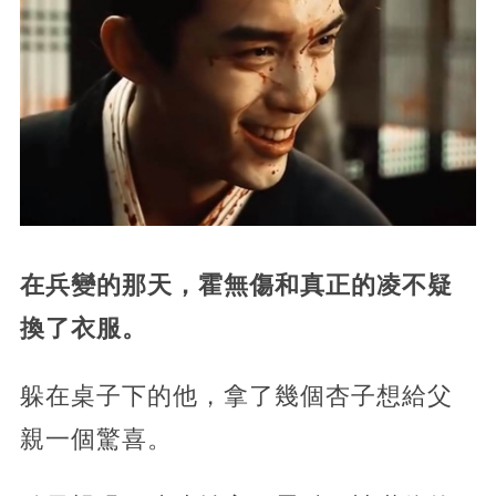
在兵變的那天，霍無傷和真正的凌不疑
換了衣服。
躲在桌子下的他，拿了幾個杏子想給父
親一個驚喜。