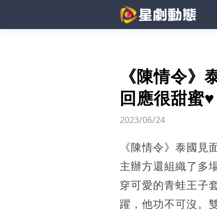
《陳情令》
回應很甜蜜♥
2023/06/24
《陳情令》泰國見
主辦方還組織了多
穿可愛的青蛙王子
躍，他功不可沒。