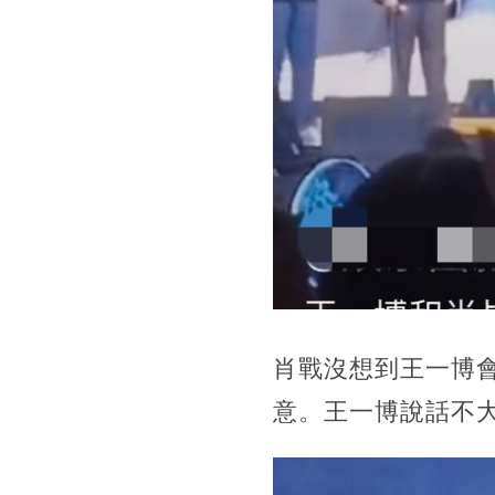
肖戰沒想到王一博
意。王一博說話不