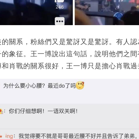
羨的關系，粉絲們又是驚訝又是驚訝。有人認
子的象征。王一博說出這句話，說明他們之間
博和肖戰的關系很好，王一博只是擔心肖戰過