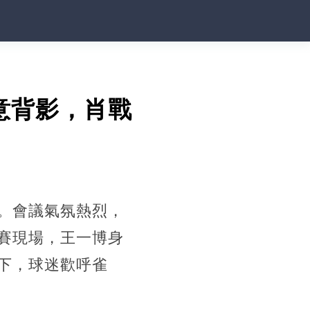
意背影，肖戰
。會議氣氛熱烈，
賽現場，王一博身
下，球迷歡呼雀