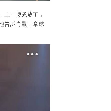
。王一博煮熟了，
他告訴肖戰，拿球