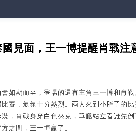
泰國見面，王一博提醒肖戰注
面會如期而至，登場的還有主角王一博和肖戰
場比賽，氣氛十分熱烈。兩人來到小胖子的比
套裝，肖戰身穿白色夾克，單腿站立看誰先倒
雙方之間，王一博贏了。