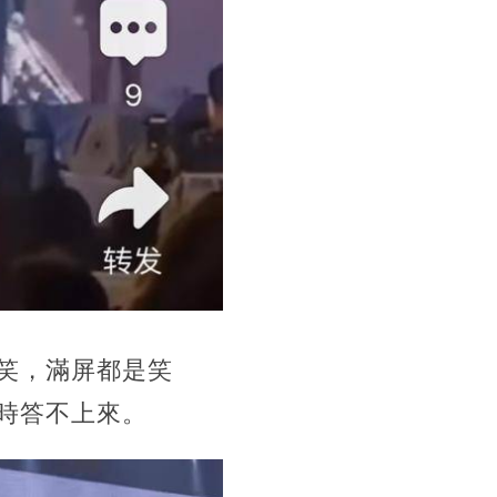
笑，滿屏都是笑
時答不上來。