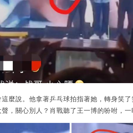
會這麼說。他拿著乒乓球拍指著她，轉身笑了
大聲，關心別人？肖戰聽了王一博的吩咐，一