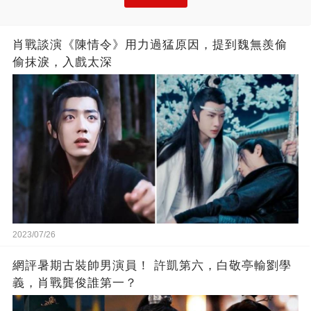
肖戰談演《陳情令》用力過猛原因，提到魏無羨偷
偷抹淚，入戲太深
2023/07/26
網評暑期古裝帥男演員！ 許凱第六，白敬亭輸劉學
義，肖戰龔俊誰第一？