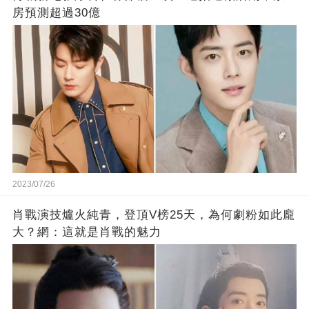
房預測超過30億
2023/07/26
肖戰演技爐火純青，登頂V榜25天，為何劇粉如此龐
大？網：這就是肖戰的魅力