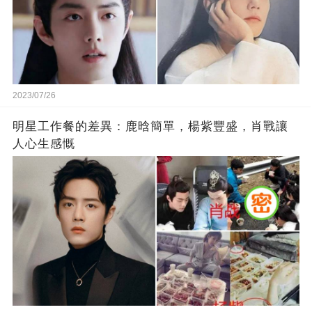
2023/07/26
明星工作餐的差異：鹿晗簡單，楊紫豐盛，肖戰讓
人心生感慨