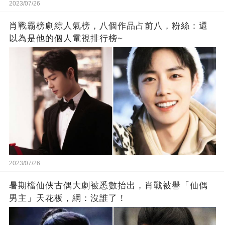
2023/07/26
肖戰霸榜劇綜人氣榜，八個作品占前八，粉絲：還
以為是他的個人電視排行榜~
2023/07/26
暑期檔仙俠古偶大劇被悉數抬出，肖戰被譽「仙偶
男主」天花板，網：沒誰了！