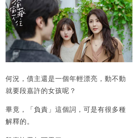
何況，債主還是一個年輕漂亮，動不動
就要段嘉許的女孩呢？
畢竟，「負責」這個詞，可是有很多種
解釋的。