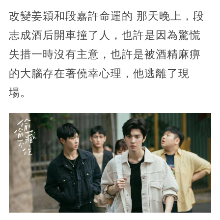
改變姜穎和段嘉許命運的 那天晚上，段
志成酒后開車撞了人，也許是因為驚慌
失措一時沒有主意，也許是被酒精麻痹
的大腦存在著僥幸心理，他逃離了現
場。