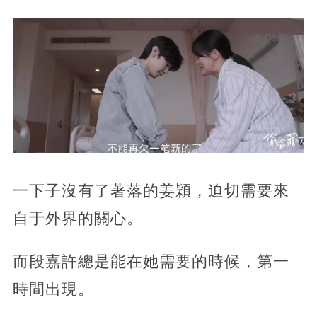
一下子沒有了著落的姜穎，迫切需要來
自于外界的關心。
而段嘉許總是能在她需要的時候，第一
時間出現。