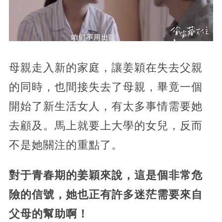
母親走入新的家庭，讓姜穎在失去父親
的同時，也間接失去了母親，畢竟一個
開始了新生活女人，有太多事情需要她
去顧及。馬上就要上大學的女兒，反而
不是她關注的重點了。
對于青春期的姜穎來說，這是個非常危
險的信號，她也正有許多迷茫需要來自
父母的幫助啊！