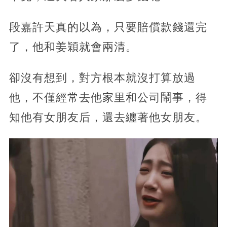
段嘉許天真的以為，只要賠償款錢還完
了，他和姜穎就會兩清。
卻沒有想到，對方根本就沒打算放過
他，不僅經常去他家里和公司鬧事，得
知他有女朋友后，還去纏著他女朋友。