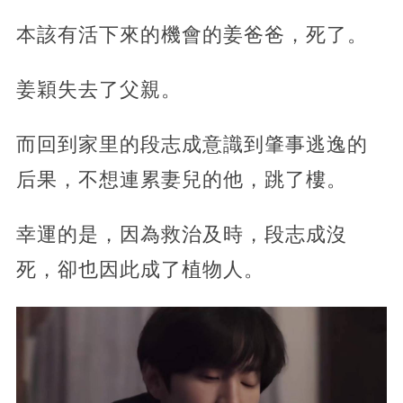
本該有活下來的機會的姜爸爸，死了。
姜穎失去了父親。
而回到家里的段志成意識到肇事逃逸的
后果，不想連累妻兒的他，跳了樓。
幸運的是，因為救治及時，段志成沒
死，卻也因此成了植物人。