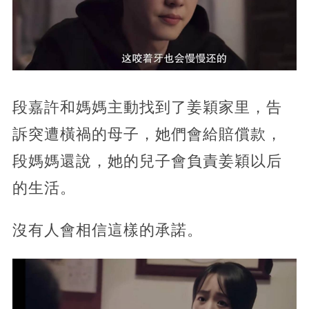
段嘉許和媽媽主動找到了姜穎家里，告
訴突遭橫禍的母子，她們會給賠償款，
段媽媽還說，她的兒子會負責姜穎以后
的生活。
沒有人會相信這樣的承諾。