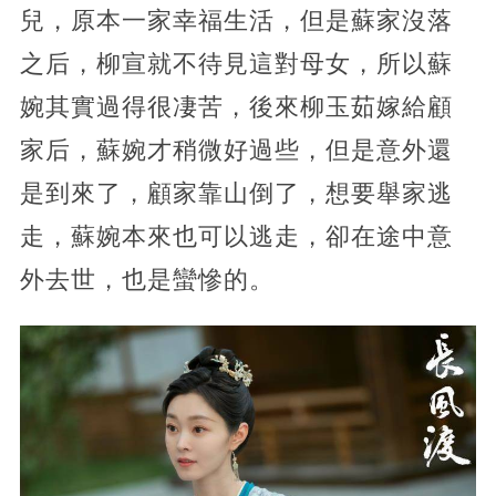
兒，原本一家幸福生活，但是蘇家沒落
之后，柳宣就不待見這對母女，所以蘇
婉其實過得很凄苦，後來柳玉茹嫁給顧
家后，蘇婉才稍微好過些，但是意外還
是到來了，顧家靠山倒了，想要舉家逃
走，蘇婉本來也可以逃走，卻在途中意
外去世，也是蠻慘的。