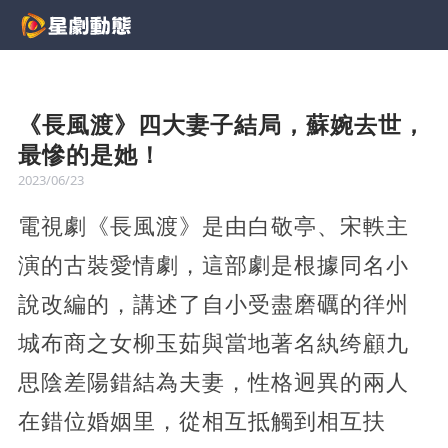
《長風渡》四大妻子結局，蘇婉去世，
最慘的是她！
2023/06/23
電視劇《長風渡》是由白敬亭、宋軼主
演的古裝愛情劇，這部劇是根據同名小
說改編的，講述了自小受盡磨礪的徉州
城布商之女柳玉茹與當地著名紈绔顧九
思陰差陽錯結為夫妻，性格迥異的兩人
在錯位婚姻里，從相互抵觸到相互扶