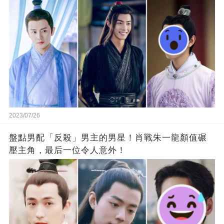
2023/07/26
盤點男配「反殺」男主的男星！肖戰朱一龍顏值碾
壓主角，最后一位令人意外！