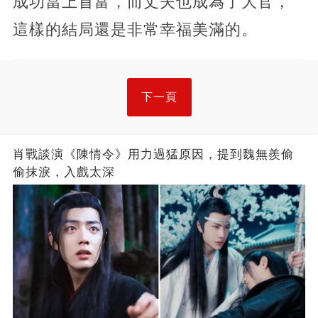
成功當上首富，而丈夫也成為了大官，
這樣的結局還是非常幸福美滿的。
下一頁
肖戰談演《陳情令》用力過猛原因，提到魏無羨偷
偷抹淚，入戲太深