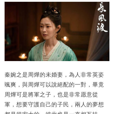
秦婉之是周燁的未婚妻，為人非常英姿
颯爽，與周燁可以說絕配的一對，畢竟
周燁可是將軍之子，也是非常愿意從
軍，想要守護自己的子民，兩人的夢想