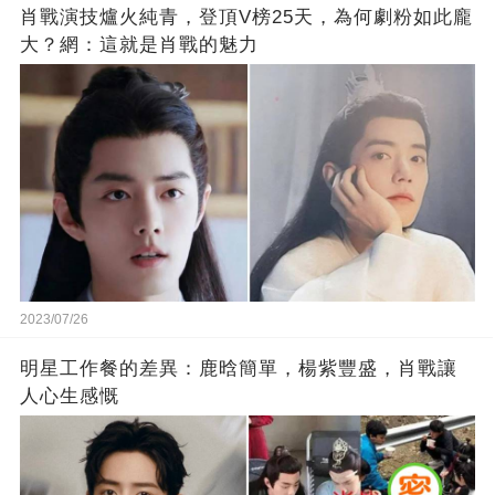
肖戰演技爐火純青，登頂V榜25天，為何劇粉如此龐
大？網：這就是肖戰的魅力
2023/07/26
明星工作餐的差異：鹿晗簡單，楊紫豐盛，肖戰讓
人心生感慨