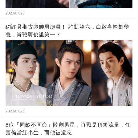
2023/07/26
網評暑期古裝帥男演員！ 許凱第六，白敬亭輸劉學
義，肖戰龔俊誰第一？
2023/07/26
8位「同齡不同命」陸劇男星，肖戰是頂級流量，任
嘉倫當紅小生，而他被遺忘