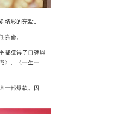
多精彩的亮點。
任嘉倫。
乎都獲得了口碑與
識》、《一生一
這一部爆款。因