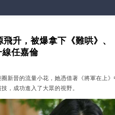
資源飛升，被爆拿下《難哄》、
一線任嘉倫
樂圈新晉的流量小花，她憑借著《將軍在上》
演技，成功進入了大眾的視野。