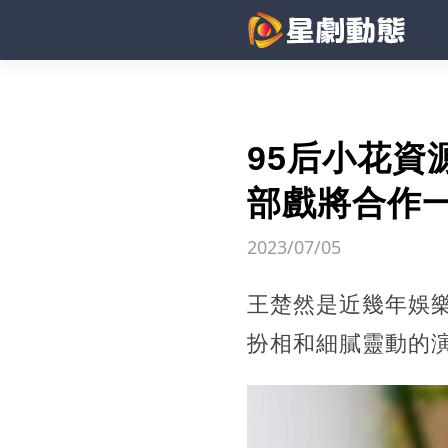
95后小花
部戲將合作
2023/07/05
王楚然是近幾年娛
扮相和細膩靈動的