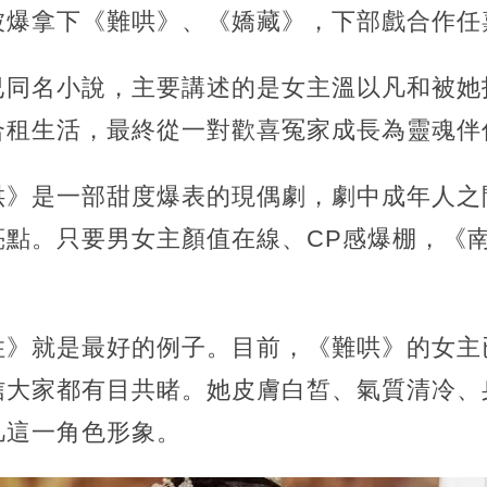
被爆拿下《難哄》、《嬌藏》，下部戲合作任
已同名小說，主要講述的是女主溫以凡和被她
合租生活，最終從一對歡喜冤家成長為靈魂伴
哄》是一部甜度爆表的現偶劇，劇中成年人之
亮點。只要男女主顏值在線、CP感爆棚，《
住》就是最好的例子。目前，《難哄》的女主
信大家都有目共睹。她皮膚白皙、氣質清冷、
凡這一角色形象。