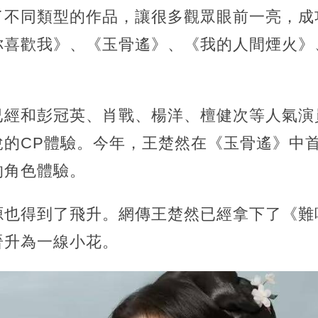
了不同類型的作品，讓很多觀眾眼前一亮，成
你喜歡我》、《玉骨遙》、《我的人間煙火》
已經和彭冠英、肖戰、楊洋、檀健次等人氣演
悅的CP體驗。今年，王楚然在《玉骨遙》中
的角色體驗。
源也得到了飛升。網傳王楚然已經拿下了《難
晉升為一線小花。