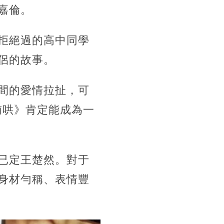
嘉倫。
拒絕過的高中同學
侶的故事。
間的愛情拉扯，可
南哄》肯定能成為一
已定王楚然。對于
身材勻稱、表情豐