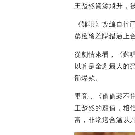
王楚然資源飛升，
《難哄》改編自竹
桑延陰差陽錯過上
從劇情來看，《難
以算是全劇最大的
部爆款。
畢竟，《偷偷藏不
王楚然的顏值，相
富，非常適合溫以