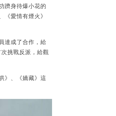
功躋身待爆小花的
、《愛情有煙火》
員達成了合作，給
首次挑戰反派，給觀
哄》、《嬌藏》這