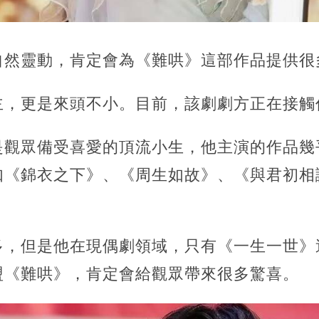
自然靈動，肯定會為《難哄》這部作品提供很
主，更是來頭不小。目前，該劇劇方正在接觸
是觀眾備受喜愛的頂流小生，他主演的作品幾
如《錦衣之下》、《周生如故》、《與君初相
多，但是他在現偶劇領域，只有《一生一世》
盟《難哄》，肯定會給觀眾帶來很多驚喜。