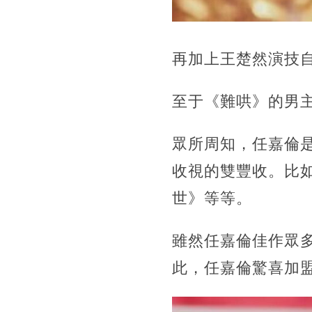
再加上王楚然演技
至于《難哄》的男
眾所周知，任嘉倫
收視的雙豐收。比
世》等等。
雖然任嘉倫佳作眾
此，任嘉倫驚喜加