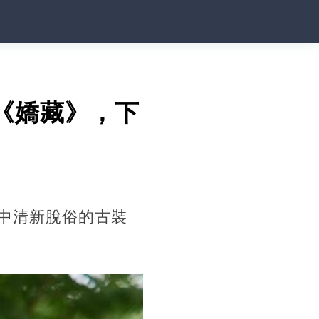
《嬌藏》，下
中清新脫俗的古裝