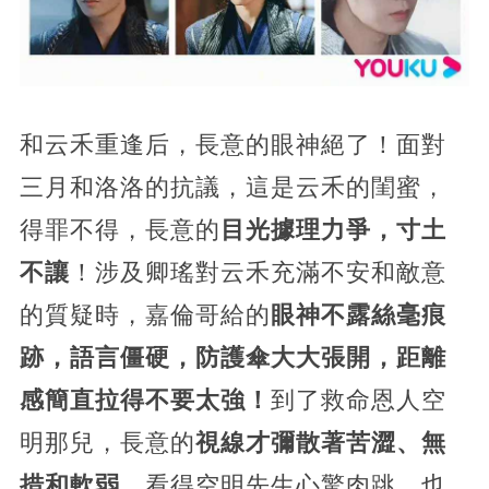
和云禾重逢后，長意的眼神絕了！面對
三月和洛洛的抗議，這是云禾的閨蜜，
得罪不得，長意的
目光據理力爭，寸土
不讓
！涉及卿瑤對云禾充滿不安和敵意
的質疑時，嘉倫哥給的
眼神不露絲毫痕
跡，語言僵硬，防護傘大大張開，距離
感簡直拉得不要太強！
到了救命恩人空
明那兒，長意的
視線才彌散著苦澀、無
措和軟弱
，看得空明先生心驚肉跳，也