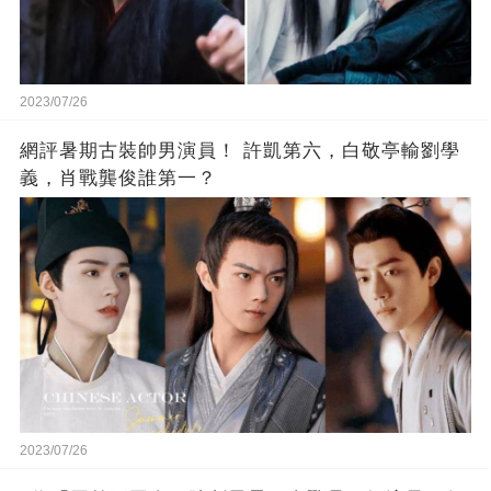
2023/07/26
網評暑期古裝帥男演員！ 許凱第六，白敬亭輸劉學
義，肖戰龔俊誰第一？
2023/07/26