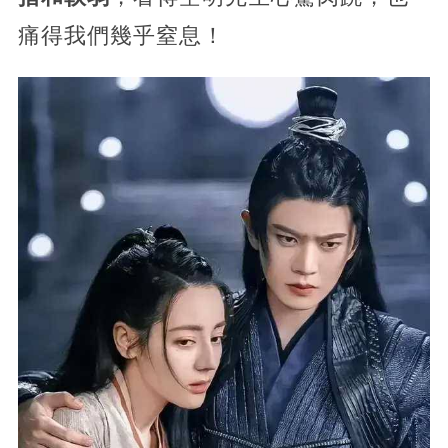
痛得我們幾乎窒息！