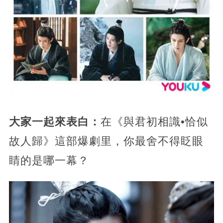
大家一起來表白：
在《與君初相識•恰似
故人歸》這部爆劇里，你最舍不得眨眼
睛的是哪一幕？