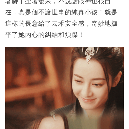
著腳丫坐著發呆，不說話眼神也很自
在，真是個不諳世事的純真小孩！就是
這樣的長意給了云禾安全感，奇妙地撫
平了她內心的糾結和煩躁！