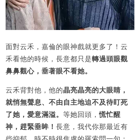
面對云禾，嘉倫的眼神戲就更多了！云
禾看他的時候，長意都只是
轉過頭眼觀
鼻鼻觀心，垂著眼不看她。
云禾背對他，他的
晶亮晶亮的大眼睛，
就悄無聲息、不由自主地迫不及待盯死
了她，愛意滿溢。
等她回頭，
慌忙醒
神，趕緊垂眸！
長意，我代你那最近有
些抑郁，時不時很焦慮的羅索問一句：