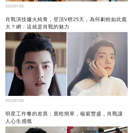
2023/07/26
肖戰演技爐火純青，登頂V榜25天，為何劇粉如此龐
大？網：這就是肖戰的魅力
2023/07/26
明星工作餐的差異：鹿晗簡單，楊紫豐盛，肖戰讓
人心生感慨