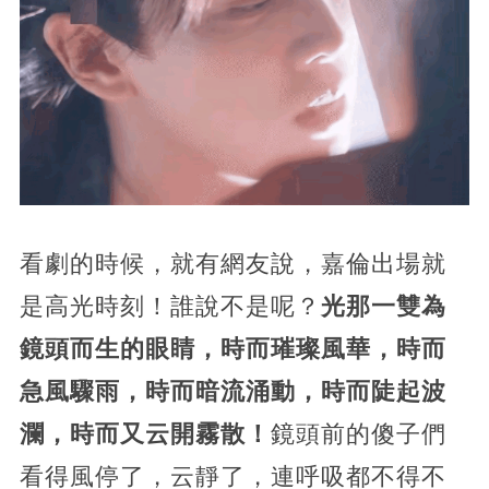
看劇的時候，就有網友說，嘉倫出場就
是高光時刻！誰說不是呢？
光那一雙為
鏡頭而生的眼睛，時而璀璨風華，時而
急風驟雨，時而暗流涌動，時而陡起波
瀾，時而又云開霧散！
鏡頭前的傻子們
看得風停了，云靜了，連呼吸都不得不