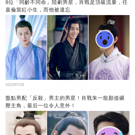
8位「同齡不同命」陸劇男星，肖戰是頂級流量，任
嘉倫當紅小生，而他被遺忘
2023/07/26
盤點男配「反殺」男主的男星！肖戰朱一龍顏值碾
壓主角，最后一位令人意外！