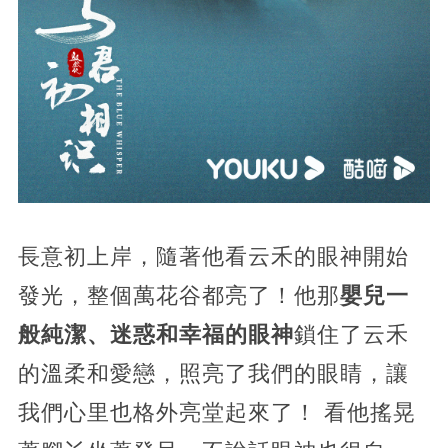
長意初上岸，隨著他看云禾的眼神開始
發光，整個萬花谷都亮了！他那
嬰兒一
般純潔、迷惑和幸福的眼神
鎖住了云禾
的溫柔和愛戀，照亮了我們的眼睛，讓
我們心里也格外亮堂起來了！ 看他搖晃