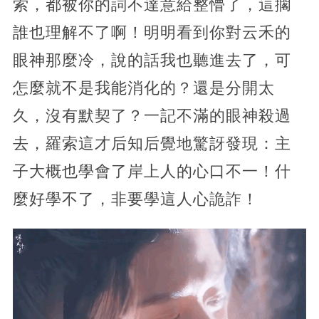
索，都被你的詞不達意給整懵了，這擱
誰也理解不了啊！明明看到你對云禾的
眼神那麼冷，說的話我也聽進去了，可
怎麼就不是我能消化的？還是分開太
久，沒有默契了？一記不滿的眼神殺過
去，羅索這才后知后覺地驚訝發現：主
子大概也學會了岸上人的心口不一！什
麼好學不了，非要學這人心詭詐！