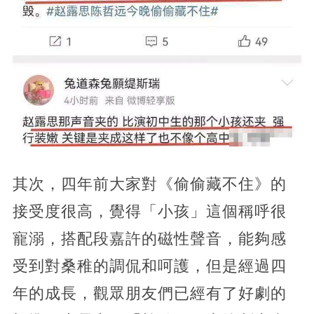
其次，四年前大家對《偷偷藏不住》的
接受度很高，覺得「小孩」這個稱呼很
寵溺，搭配段嘉許的磁性聲音，能夠感
受到對桑稚的調侃和呵護，但是經過四
年的成長，觀眾朋友們已經有了好劇的