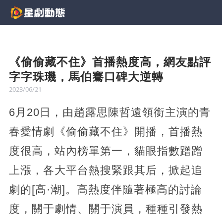
《偷偷藏不住》首播熱度高，網友點評
字字珠璣，馬伯騫口碑大逆轉
2023/06/21
6月20日，由趙露思陳哲遠領銜主演的青
春愛情劇《偷偷藏不住》開播，首播熱
度很高，站內榜單第一，貓眼指數蹭蹭
上漲，各大平台熱搜緊跟其后，掀起追
劇的[高·潮]。高熱度伴隨著極高的討論
度，關于劇情、關于演員，種種引發熱