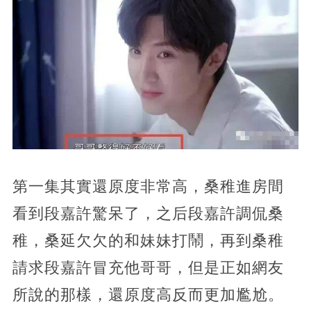
第一集其實還原度非常高，桑稚進房間
看到段嘉許驚呆了，之后段嘉許調侃桑
稚，桑延欠欠的和妹妹打鬧，再到桑稚
請求段嘉許冒充他哥哥，但是正如網友
所說的那樣，還原度高反而更加尷尬。