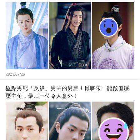
2023/07/26
盤點男配「反殺」男主的男星！肖戰朱一龍顏值碾
壓主角，最后一位令人意外！