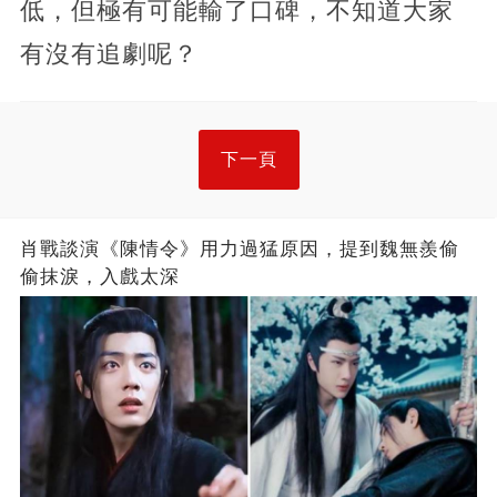
低，但極有可能輸了口碑，不知道大家
有沒有追劇呢？
下一頁
肖戰談演《陳情令》用力過猛原因，提到魏無羨偷
偷抹淚，入戲太深