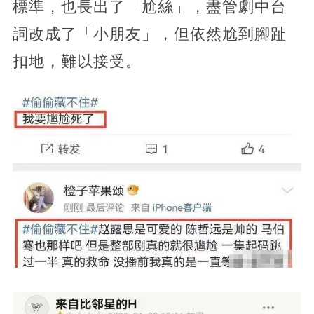
標準，也長出了「尬絲」，盡管劇中台
詞改成了「小朋友」，但依然尬到腳趾
扣地，難以接受。