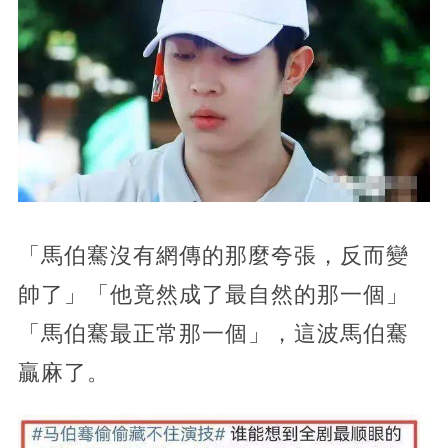
「馬伯騫沒有網傳的那麼夸張，反而變
帥了」「他竟然成了最自然的那一個」
「馬伯騫最正常那一個」，這波馬伯騫
贏麻了。