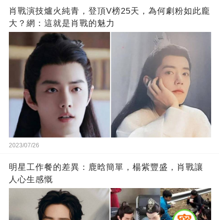
肖戰演技爐火純青，登頂V榜25天，為何劇粉如此龐
大？網：這就是肖戰的魅力
2023/07/26
明星工作餐的差異：鹿晗簡單，楊紫豐盛，肖戰讓
人心生感慨