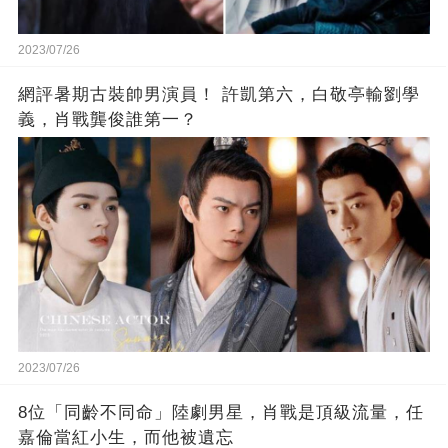
2023/07/26
網評暑期古裝帥男演員！ 許凱第六，白敬亭輸劉學
義，肖戰龔俊誰第一？
2023/07/26
8位「同齡不同命」陸劇男星，肖戰是頂級流量，任
嘉倫當紅小生，而他被遺忘