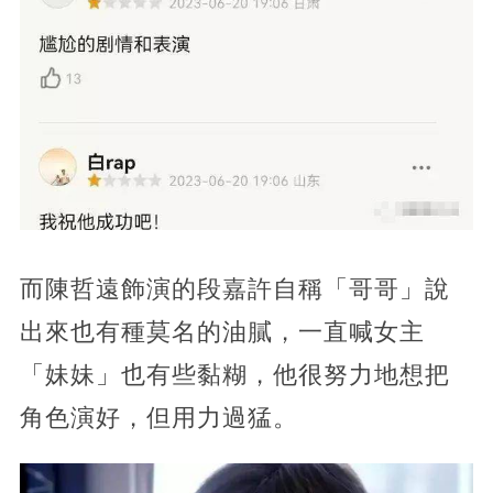
而陳哲遠飾演的段嘉許自稱「哥哥」說
出來也有種莫名的油膩，一直喊女主
「妹妹」也有些黏糊，他很努力地想把
角色演好，但用力過猛。