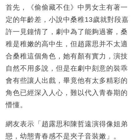
首先，《偷偷藏不住》中男女主有著一
定的年齡差，小說中桑稚13歲就對段嘉
許一見鐘情了，劇中為了能夠過審，桑
稚是稚嫩的高中生，但趙露思并不太適
合桑稚這個角色，她有顏有實力，演技
自然不用多說，但是在劇中刻意的裝乖
會有些讓人出戲，畢竟他有太多精彩的
角色已經深入人心，難以代入青春期的
懵懂。
網友表示「趙露思和陳哲遠演得像姐弟
戀，幼態青春感不是夾子音裝嫩」。