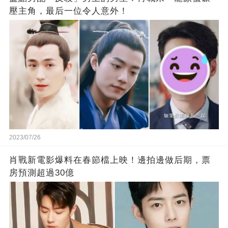
壓主角，最后一位令人意外！
2023/07/26
肖戰新電影爆料在春節檔上映！邊拍邊做后期，票
房預測超過30億