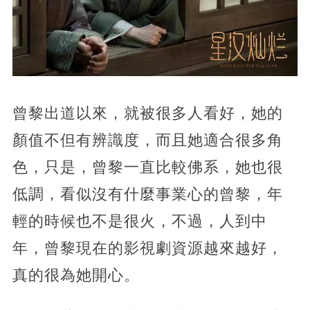
曾黎出道以來，就被很多人看好，她的
顏值不但有辨識度，而且她適合很多角
色，只是，曾黎一直比較佛系，她也很
低調，看似沒有什麼事業心的曾黎，年
輕的時候也不是很火，不過，人到中
年，曾黎現在的影視劇資源越來越好，
真的很為她開心。