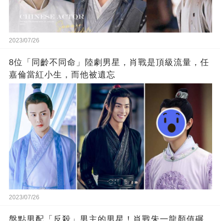
2023/07/26
8位「同齡不同命」陸劇男星，肖戰是頂級流量，任
嘉倫當紅小生，而他被遺忘
2023/07/26
盤點男配「反殺」男主的男星！肖戰朱一龍顏值碾