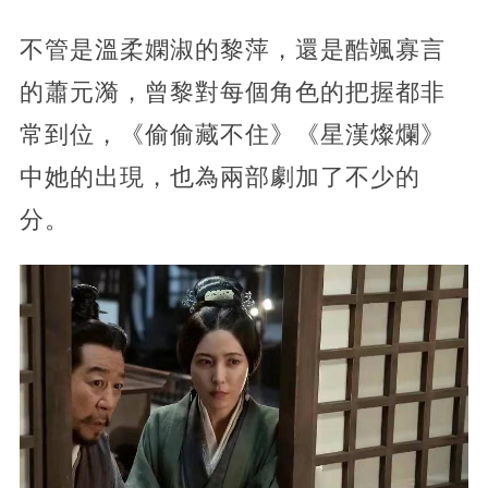
不管是溫柔嫻淑的黎萍，還是酷颯寡言
的蕭元漪，曾黎對每個角色的把握都非
常到位，《偷偷藏不住》《星漢燦爛》
中她的出現，也為兩部劇加了不少的
分。