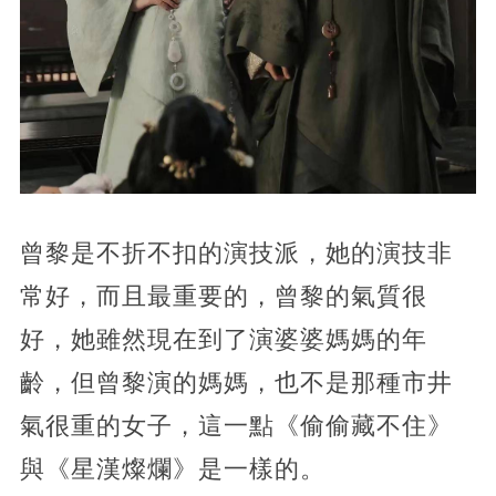
曾黎是不折不扣的演技派，她的演技非
常好，而且最重要的，曾黎的氣質很
好，她雖然現在到了演婆婆媽媽的年
齡，但曾黎演的媽媽，也不是那種市井
氣很重的女子，這一點《偷偷藏不住》
與《星漢燦爛》是一樣的。