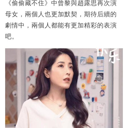
《偷偷藏不住》中曾黎與趙露思再次演
母女，兩個人也更加默契，期待后續的
劇情中，兩個人都能有更加精彩的表演
吧。