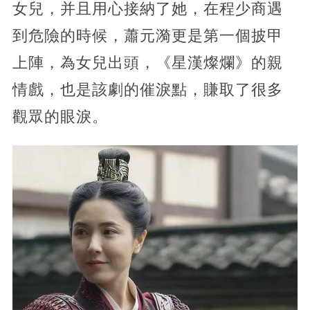
女兒，并且用心接納了她，在程少商遇
到危險的時候，蕭元漪更是第一個披甲
上陣，為女兒出頭，《星漢燦爛》的親
情戲，也是該劇的催淚點，賺取了很多
觀眾的眼淚。