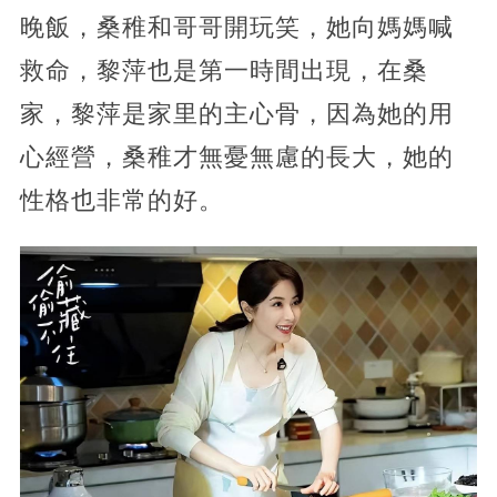
晚飯，桑稚和哥哥開玩笑，她向媽媽喊
救命，黎萍也是第一時間出現，在桑
家，黎萍是家里的主心骨，因為她的用
心經營，桑稚才無憂無慮的長大，她的
性格也非常的好。