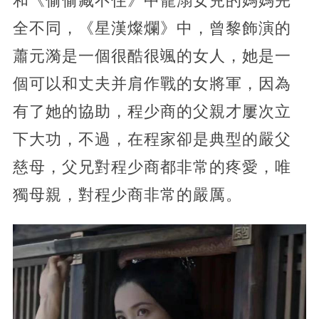
和《偷偷藏不住》中寵溺女兒的媽媽完
全不同，《星漢燦爛》中，曾黎飾演的
蕭元漪是一個很酷很颯的女人，她是一
個可以和丈夫并肩作戰的女將軍，因為
有了她的協助，程少商的父親才屢次立
下大功，不過，在程家卻是典型的嚴父
慈母，父兄對程少商都非常的疼愛，唯
獨母親，對程少商非常的嚴厲。