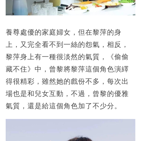
養尊處優的家庭婦女，但在黎萍的身
上，又完全看不到一絲的怨氣，相反，
黎萍身上有一種很淡然的氣質，《偷偷
藏不住》中，曾黎將黎萍這個角色演繹
得很精彩，雖然她的戲份不多，每次出
場也是和兒女互動，不過，曾黎的優雅
氣質，還是給這個角色加了不少分。