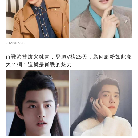
2023/07/26
肖戰演技爐火純青，登頂V榜25天，為何劇粉如此龐
大？網：這就是肖戰的魅力