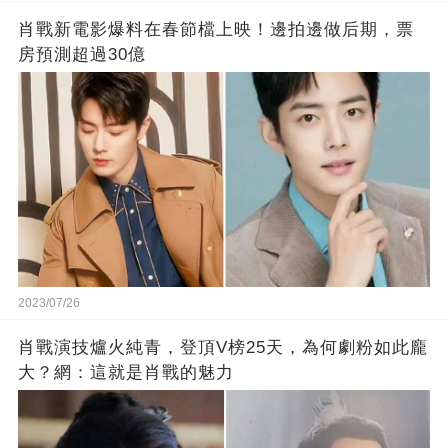
肖戰新電影爆料在春節檔上映！邊拍邊做后期，票
房預測超過30億
2023/07/26
肖戰演技爐火純青，登頂V榜25天，為何劇粉如此龐
大？網：這就是肖戰的魅力