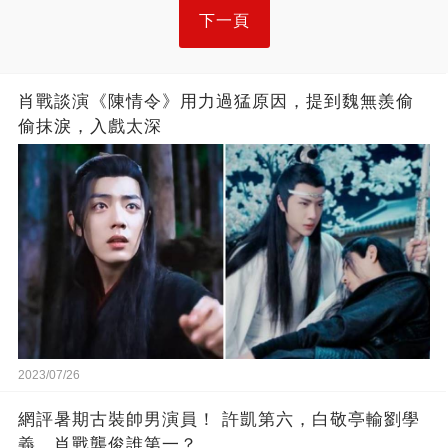
下一頁
肖戰談演《陳情令》用力過猛原因，提到魏無羨偷
偷抹淚，入戲太深
2023/07/26
網評暑期古裝帥男演員！ 許凱第六，白敬亭輸劉學
義，肖戰龔俊誰第一？