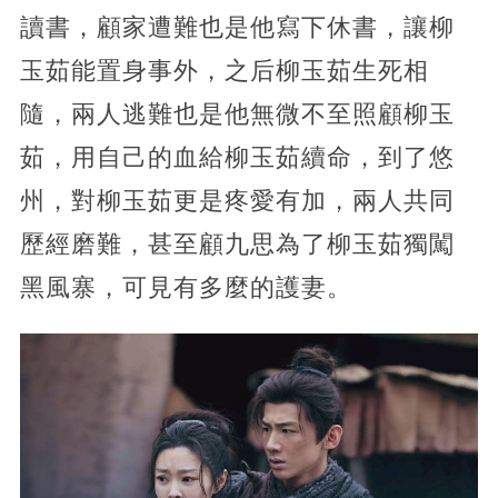
讀書，顧家遭難也是他寫下休書，讓柳
玉茹能置身事外，之后柳玉茹生死相
隨，兩人逃難也是他無微不至照顧柳玉
茹，用自己的血給柳玉茹續命，到了悠
州，對柳玉茹更是疼愛有加，兩人共同
歷經磨難，甚至顧九思為了柳玉茹獨闖
黑風寨，可見有多麼的護妻。