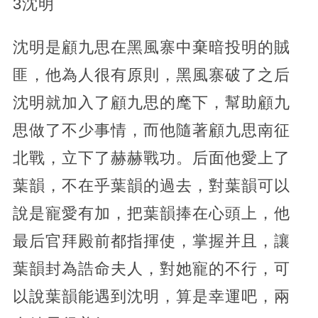
3沈明
沈明是顧九思在黑風寨中棄暗投明的賊
匪，他為人很有原則，黑風寨破了之后
沈明就加入了顧九思的麾下，幫助顧九
思做了不少事情，而他隨著顧九思南征
北戰，立下了赫赫戰功。后面他愛上了
葉韻，不在乎葉韻的過去，對葉韻可以
說是寵愛有加，把葉韻捧在心頭上，他
最后官拜殿前都指揮使，掌握并且，讓
葉韻封為誥命夫人，對她寵的不行，可
以說葉韻能遇到沈明，算是幸運吧，兩