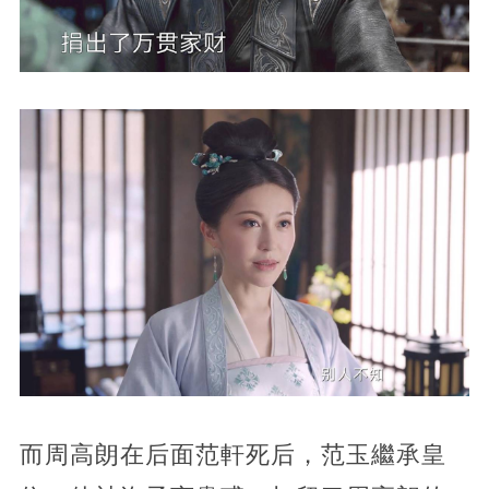
而周高朗在后面范軒死后，范玉繼承皇