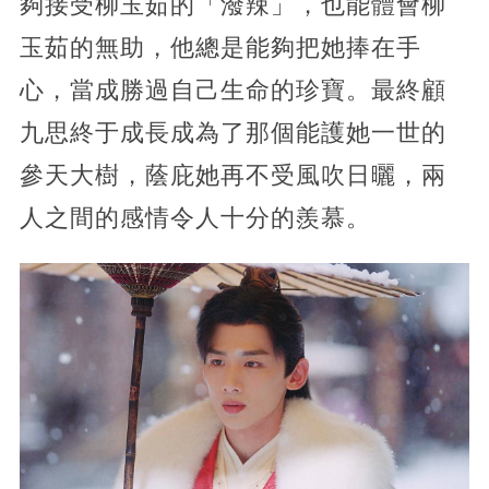
夠接受柳玉茹的「潑辣」，也能體會柳
玉茹的無助，他總是能夠把她捧在手
心，當成勝過自己生命的珍寶。最終顧
九思終于成長成為了那個能護她一世的
參天大樹，蔭庇她再不受風吹日曬，兩
人之間的感情令人十分的羨慕。