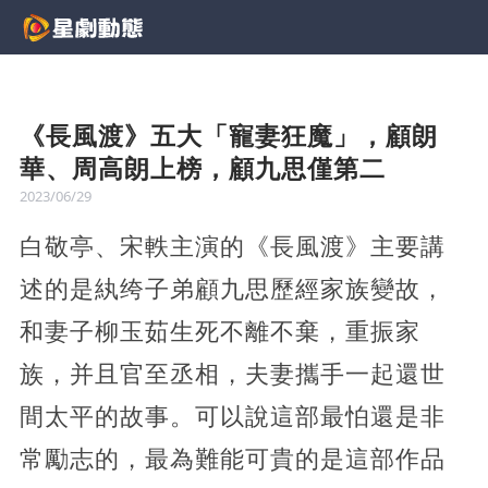
《長風渡》五大「寵妻狂魔」，顧朗
華、周高朗上榜，顧九思僅第二
2023/06/29
白敬亭、宋軼主演的《長風渡》主要講
述的是紈绔子弟顧九思歷經家族變故，
和妻子柳玉茹生死不離不棄，重振家
族，并且官至丞相，夫妻攜手一起還世
間太平的故事。可以說這部最怕還是非
常勵志的，最為難能可貴的是這部作品