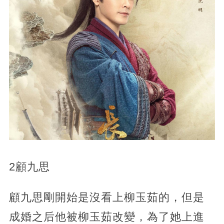
2顧九思
顧九思剛開始是沒看上柳玉茹的，但是
成婚之后他被柳玉茹改變，為了她上進