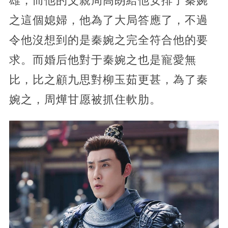
雄，而他的父親周高朗給他安排了秦婉
之這個媳婦，他為了大局答應了，不過
令他沒想到的是秦婉之完全符合他的要
求。而婚后他對于秦婉之也是寵愛無
比，比之顧九思對柳玉茹更甚，為了秦
婉之，周燁甘愿被抓住軟肋。