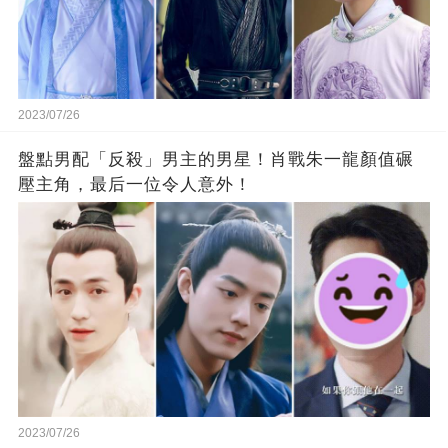
2023/07/26
盤點男配「反殺」男主的男星！肖戰朱一龍顏值碾
壓主角，最后一位令人意外！
2023/07/26