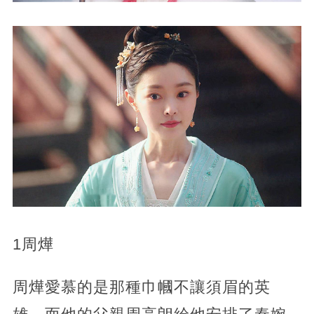
1周燁
周燁愛慕的是那種巾幗不讓須眉的英