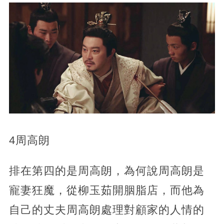
4周高朗
排在第四的是周高朗，為何說周高朗是
寵妻狂魔，從柳玉茹開胭脂店，而他為
自己的丈夫周高朗處理對顧家的人情的