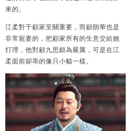
來的。
江柔對于顧家至關重要，而顧朗華也是
非常寵妻的，把顧家所有的生意交給她
打理，他對顧九思頗為嚴厲，可是在江
柔面前卻乖的像只小貓一樣。