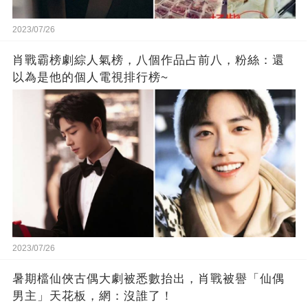
2023/07/26
肖戰霸榜劇綜人氣榜，八個作品占前八，粉絲：還
以為是他的個人電視排行榜~
2023/07/26
暑期檔仙俠古偶大劇被悉數抬出，肖戰被譽「仙偶
男主」天花板，網：沒誰了！