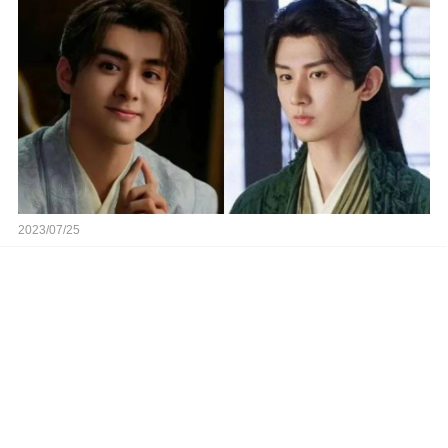
2023/07/25
長相思女主真正喜歡誰？表哥先來，相柳后到，卻
都輸給了以身相許