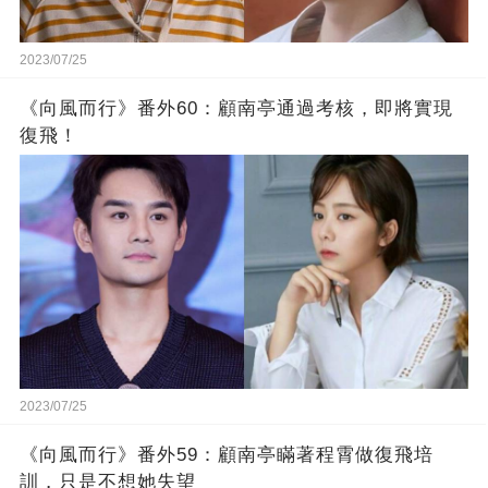
2023/07/25
《向風而行》番外60：顧南亭通過考核，即將實現
復飛！
2023/07/25
《向風而行》番外59：顧南亭瞞著程霄做復飛培
訓，只是不想她失望