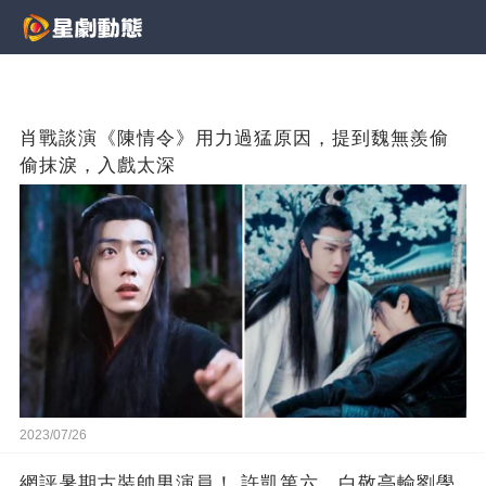
肖戰談演《陳情令》用力過猛原因，提到魏無羨偷
偷抹淚，入戲太深
2023/07/26
網評暑期古裝帥男演員！ 許凱第六，白敬亭輸劉學