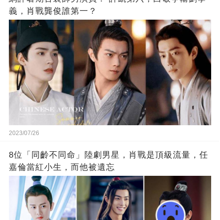
義，肖戰龔俊誰第一？
2023/07/26
8位「同齡不同命」陸劇男星，肖戰是頂級流量，任
嘉倫當紅小生，而他被遺忘