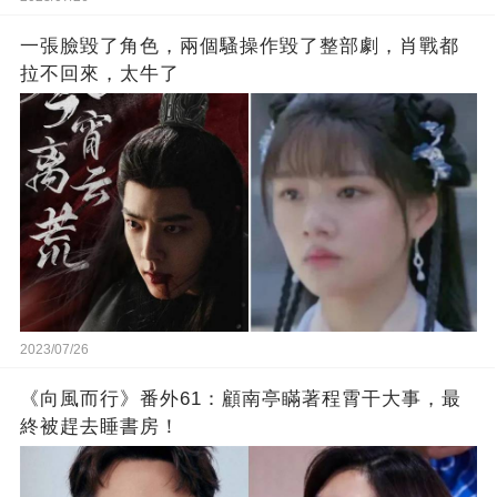
一張臉毀了角色，兩個騷操作毀了整部劇，肖戰都
拉不回來，太牛了
2023/07/26
《向風而行》番外61：顧南亭瞞著程霄干大事，最
終被趕去睡書房！