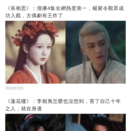
《長相思》：僅播4集全網熱度第一，楊紫令觀眾成
功入戲，古偶劇有王炸了
2023/07/25
《蓮花樓》：李相夷怎麼也沒想到，害了自己十年
之人，就在身邊