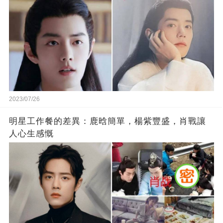
2023/07/26
明星工作餐的差異：鹿晗簡單，楊紫豐盛，肖戰讓
人心生感慨