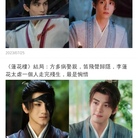
2023/07/25
《蓮花樓》結局：方多病娶親，笛飛聲歸隱，李蓮
花太虐一個人走完殘生，最是惋惜