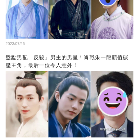
2023/07/26
盤點男配「反殺」男主的男星！肖戰朱一龍顏值碾
壓主角，最后一位令人意外！