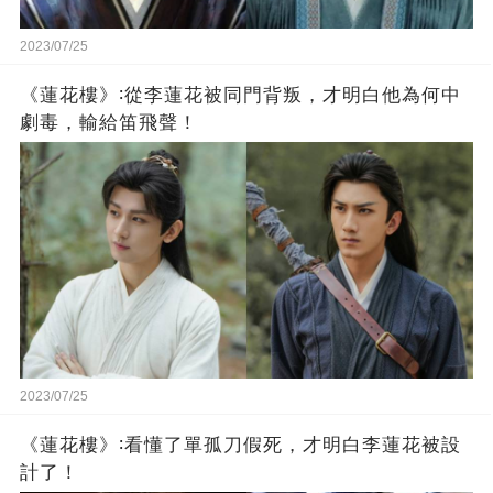
2023/07/25
《蓮花樓》∶從李蓮花被同門背叛，才明白他為何中
劇毒，輸給笛飛聲！
2023/07/25
《蓮花樓》∶看懂了單孤刀假死，才明白李蓮花被設
計了！