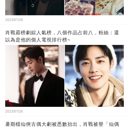
2023/07/26
肖戰霸榜劇綜人氣榜，八個作品占前八，粉絲：還
以為是他的個人電視排行榜~
2023/07/26
暑期檔仙俠古偶大劇被悉數抬出，肖戰被譽「仙偶