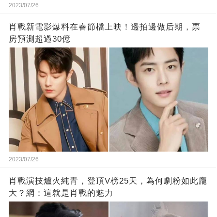
2023/07/26
肖戰新電影爆料在春節檔上映！邊拍邊做后期，票
房預測超過30億
2023/07/26
肖戰演技爐火純青，登頂V榜25天，為何劇粉如此龐
大？網：這就是肖戰的魅力